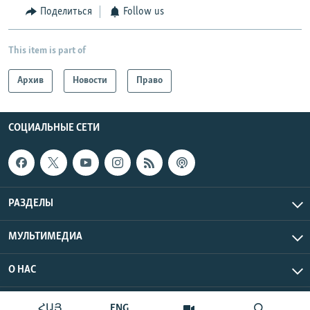
Поделиться
Follow us
This item is part of
Архив
Новости
Право
СОЦИАЛЬНЫЕ СЕТИ
РАЗДЕЛЫ
МУЛЬТИМЕДИА
О НАС
Радио Азатутюн © 2026 RFE/RL, Inc. Все права защищены.
ՀԱՅ
ENG