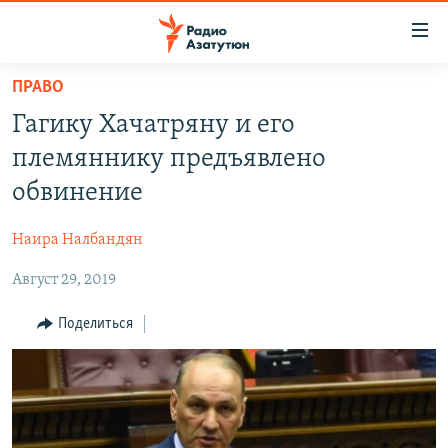
Ссылки
доступа
Перейти
ПРАВО
к
ГЛАВНАЯ
Гагику Хачатряну и его
основному
НОВОСТИ
содержанию
племяннику предъявлено
ПОЛИТИКА
Перейти
обвинение
к
ОБЩЕСТВО
основной
Наира Налбандян
ЭКОНОМИКА
навигации
Перейти
Август 29, 2019
РЕГИОН
к
НАГОРНЫЙ КАРАБАХ
Поделиться
поиску
КУЛЬТУРА
СПОРТ
АРХИВ