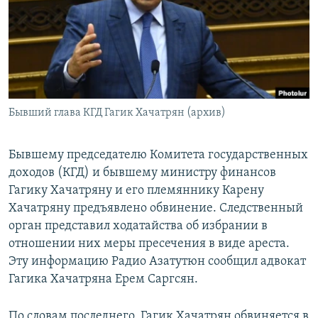
Հայերեն
English
Русский
Бывший глава КГД Гагик Хачатрян (архив)
Все сайты Радио Азатутюн
Бывшему председателю Комитета государственных
доходов (КГД) и бывшему министру финансов
Гагику Хачатряну и его племяннику Карену
Хачатряну предъявлено обвинение. Следственный
орган представил ходатайства об избрании в
отношении них меры пресечения в виде ареста.
Эту информацию Радио Азатутюн сообщил адвокат
Гагика Хачатряна Ерем Саргсян.
По словам последнего, Гагик Хачатрян обвиняется в