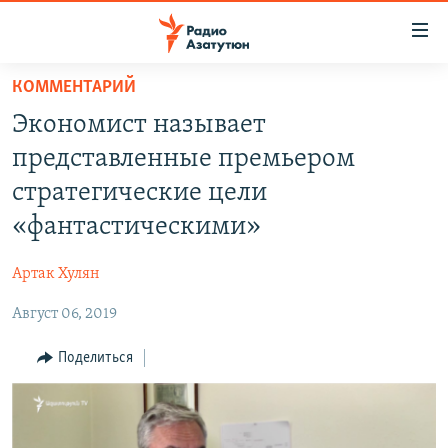
Ссылки
доступа
Перейти
КОММЕНТАРИЙ
к
ГЛАВНАЯ
Экономист называет
основному
НОВОСТИ
содержанию
представленные премьером
ПОЛИТИКА
Перейти
стратегические цели
к
ОБЩЕСТВО
«фантастическими»
основной
ЭКОНОМИКА
навигации
Артак Хулян
Перейти
РЕГИОН
к
Август 06, 2019
НАГОРНЫЙ КАРАБАХ
поиску
КУЛЬТУРА
Поделиться
СПОРТ
АРХИВ