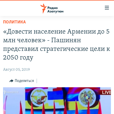
Ссылки
доступа
Перейти
ПОЛИТИКА
к
ГЛАВНАЯ
«Довести население Армении до 5
основному
НОВОСТИ
содержанию
млн человек» - Пашинян
ПОЛИТИКА
Перейти
представил стратегические цели к
к
ОБЩЕСТВО
2050 году
основной
ЭКОНОМИКА
навигации
Август 05, 2019
Перейти
РЕГИОН
к
Поделиться
НАГОРНЫЙ КАРАБАХ
поиску
КУЛЬТУРА
СПОРТ
АРХИВ