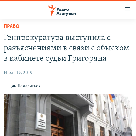
Ссылки
доступа
Перейти
ПРАВО
к
ГЛАВНАЯ
Генпрокуратура выступила с
основному
НОВОСТИ
содержанию
разъяснениями в связи с обыском
ПОЛИТИКА
Перейти
в кабинете судьи Григоряна
к
ОБЩЕСТВО
основной
Июль 19, 2019
ЭКОНОМИКА
навигации
Перейти
Поделиться
РЕГИОН
к
НАГОРНЫЙ КАРАБАХ
поиску
КУЛЬТУРА
СПОРТ
АРХИВ