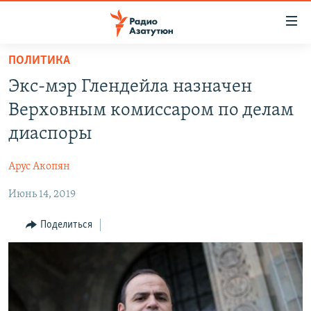
Ссылки
доступа
Перейти
ПОЛИТИКА
к
ГЛАВНАЯ
Экс-мэр Глендейла назначен
основному
НОВОСТИ
содержанию
Верховным комиссаром по делам
ПОЛИТИКА
Перейти
диаспоры
к
ОБЩЕСТВО
основной
Арус Акопян
ЭКОНОМИКА
навигации
Перейти
Июнь 14, 2019
РЕГИОН
к
НАГОРНЫЙ КАРАБАХ
Поделиться
поиску
КУЛЬТУРА
СПОРТ
АРХИВ