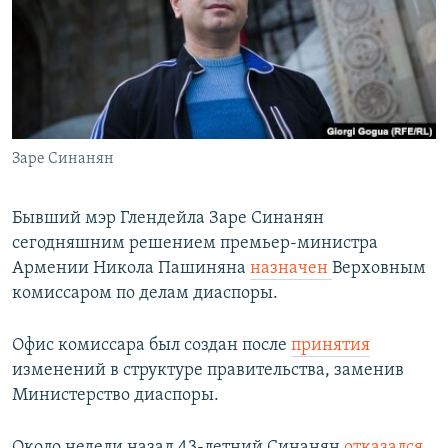
Հայերեն
English
Русский
Заре Синанян
Все сайты Радио Азатутюн
Бывший мэр Глендейла Заре Синанян
сегодняшним решением премьер-министра
Армении Никола Пашиняна
назначен
Верховным
комиссаром по делам диаспоры.
Офис комиссара был создан после
принятия
изменений в структуре правительства, заменив
Министерство диаспоры.
Около недели назад 43-летний Синанян
отказался