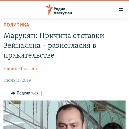
Ссылки
доступа
Перейти
ПОЛИТИКА
к
ГЛАВНАЯ
Марукян: Причина отставки
основному
НОВОСТИ
содержанию
Зейналяна – разногласия в
ПОЛИТИКА
Перейти
правительстве
к
ОБЩЕСТВО
основной
Нарине Галечян
ЭКОНОМИКА
навигации
Перейти
Июнь 11, 2019
РЕГИОН
к
НАГОРНЫЙ КАРАБАХ
Поделиться
поиску
КУЛЬТУРА
СПОРТ
АРХИВ