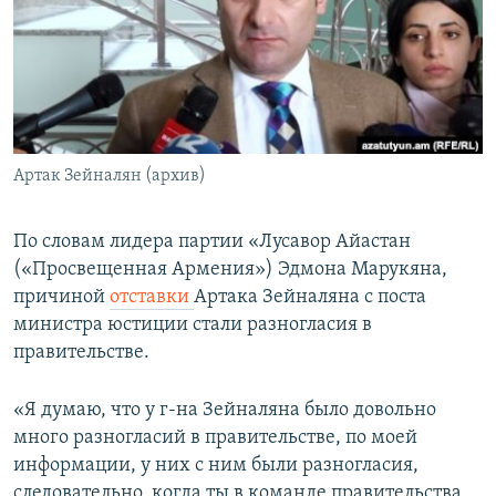
Հայերեն
English
Русский
Артак Зейналян (архив)
Все сайты Радио Азатутюн
По словам лидера партии «Лусавор Айастан
(«Просвещенная Армения») Эдмона Марукяна,
причиной
отставки
Артака Зейналяна с поста
министра юстиции стали разногласия в
правительстве.
«Я думаю, что у г-на Зейналяна было довольно
много разногласий в правительстве, по моей
информации, у них с ним были разногласия,
следовательно, когда ты в команде правительства,