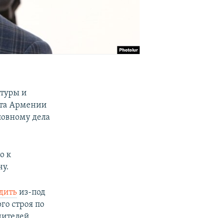
туры и
нта Армении
ловному дела
о к
у.
дить
​из-под
го строя по
дителей