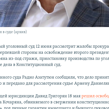
 в суде (архив)
й уголовный суд 12 июня рассмотрит жалобы прокура
терпевшей стороны на освобождение второго президе
ряна из-под стражи, приостановку производства по уго
е дела в Конституционный суд.
нного суда Радио Азатутюн сообщили, что дело принят
 и передано для рассмотрения судье Армену Даниелян
бщей юрисдикции Давид Григорян 18 мая
решил освобо
та Кочаряна, обвиняемого в свержении конституционно
а», под личные гарантии нынешнего и бывшего руково