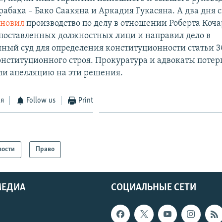
абаха – Бако Саакяна и Аркадия Гукасяна. А два дня с
ановил
производство по делу в отношении Роберта Коч
поставленных должностных лици и направил дело в
ный суд для определения конституционности статьи 30
нституционного строя. Прокуратура и адвокаты поте
ли апелляцию на эти решения.
ся
Follow us
Print
вости
Право
МЕДИА
СОЦИАЛЬНЫЕ СЕТИ