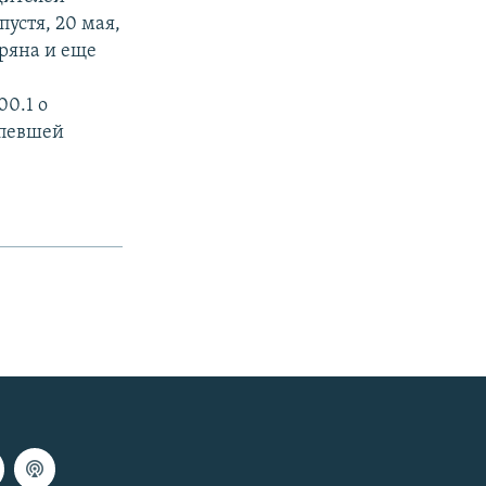
пустя, 20 мая,
аряна и еще
0.1 о
рпевшей