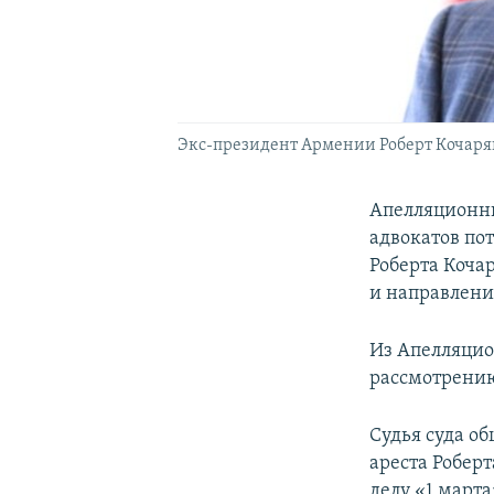
Экс-президент Армении Роберт Кочарян
Апелляционны
адвокатов по
Роберта Коча
и направлени
Из Апелляцио
рассмотрению
Судья суда о
ареста Робер
делу «1 март