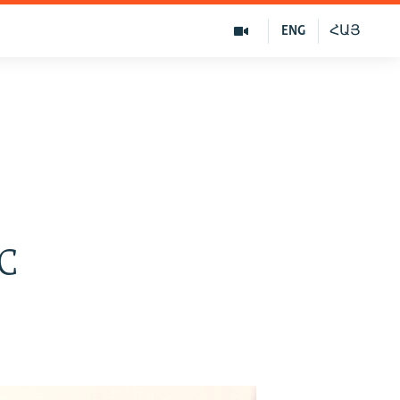
ENG
ՀԱՅ
д
КС