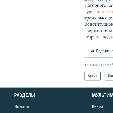
Нагорного Кар
судья
приост
троих высоко
Конституцион
свержении ко
стороны пода
Поделить
This item is part of
Архив
Но
РАЗДЕЛЫ
МУЛЬТИ
Новости
Видео