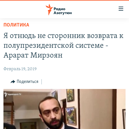
Ссылки
доступа
Перейти
ПОЛИТИКА
к
ГЛАВНАЯ
Я отнюдь не сторонник возврата к
основному
НОВОСТИ
содержанию
полупрезидентской системе -
ПОЛИТИКА
Перейти
Арарат Мирзоян
к
ОБЩЕСТВО
основной
Февраль 19, 2019
ЭКОНОМИКА
навигации
Перейти
Поделиться
РЕГИОН
к
НАГОРНЫЙ КАРАБАХ
поиску
КУЛЬТУРА
СПОРТ
АРХИВ