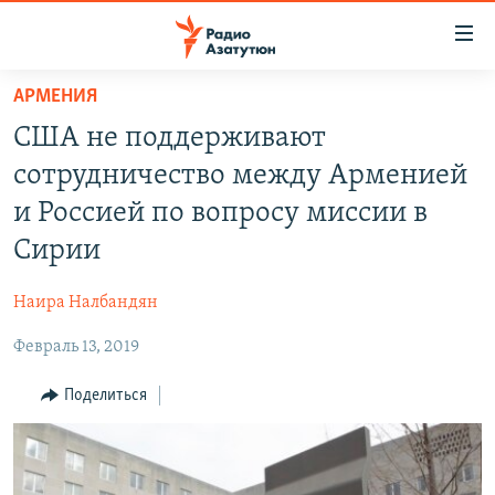
Ссылки
доступа
Перейти
АРМЕНИЯ
к
ГЛАВНАЯ
США не поддерживают
основному
НОВОСТИ
содержанию
сотрудничество между Арменией
ПОЛИТИКА
Перейти
и Россией по вопросу миссии в
к
ОБЩЕСТВО
Сирии
основной
ЭКОНОМИКА
навигации
Наира Налбандян
Перейти
РЕГИОН
к
Февраль 13, 2019
НАГОРНЫЙ КАРАБАХ
поиску
КУЛЬТУРА
Поделиться
СПОРТ
АРХИВ