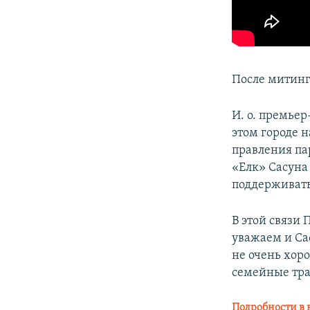
После митинг
И. о. премьер
этом городе н
правления па
«Елк» Сасуна
поддерживать
В этой связи 
уважаем и Са
не очень хор
семейные тра
Подробности в 