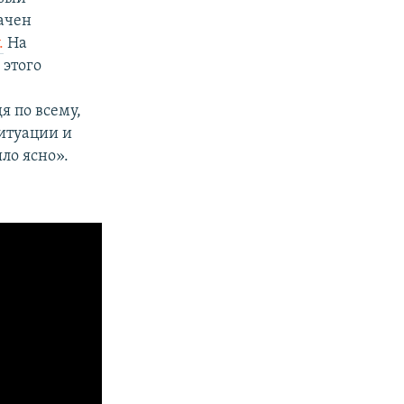
ачен
.
На
 этого
я по всему,
итуации и
ло ясно».