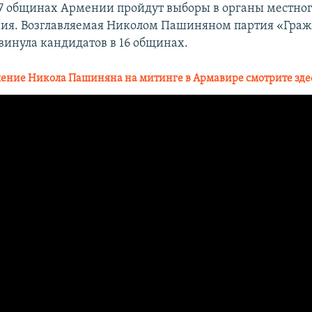
 37 общинах Армении пройдут выборы в органы местно
ния. Возглавляемая Николом Пашиняном партия «Гра
винула кандидатов в 16 общинах.
ение Никола Пашиняна на митинге в Армавире смотрите зде