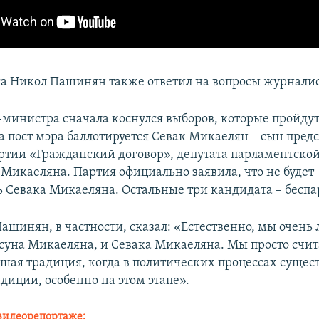
а Никол Пашинян также ответил на вопросы журналис
-министра сначала коснулся выборов, которые пройдут 
а пост мэра баллотируется Севак Микаелян – сын пред
ртии «Гражданский договор», депутата парламентско
 Микаеляна. Партия официально заявила, что не будет
 Севака Микаеляна. Остальные три кандидата – бесп
Пашинян, в частности, сказал: «Естественно, мы очень
суна Микаеляна, и Севака Микаеляна. Мы просто счита
ошая традиция, когда в политических процессах сущес
диции, особенно на этом этапе».
видеорепортаже: