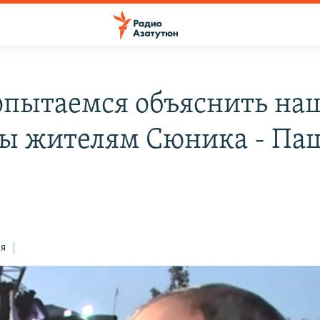
пытаемся объяснить на
ы жителям Сюника - Па
н
8
ся