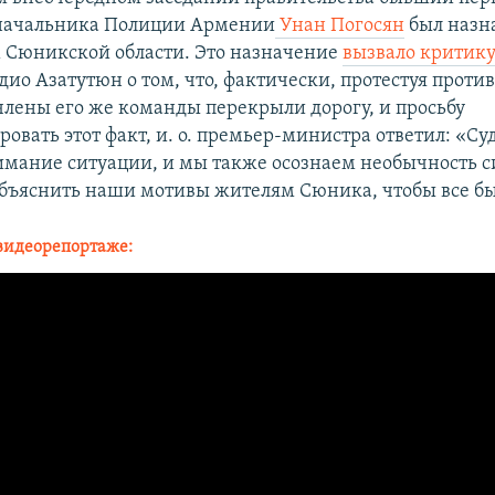
 начальника Полиции Армении
Унан Погосян
был назн
 Сюникской области. Это назначение
вызвало критику
ио Азатутюн о том, что, фактически, протестуя против
члены его же команды перекрыли дорогу, и просьбу
вать этот факт, и. о. премьер-министра ответил: «Суд
имание ситуации, и мы также осознаем необычность с
бъяснить наши мотивы жителям Сюника, чтобы все бы
видеорепортаже: