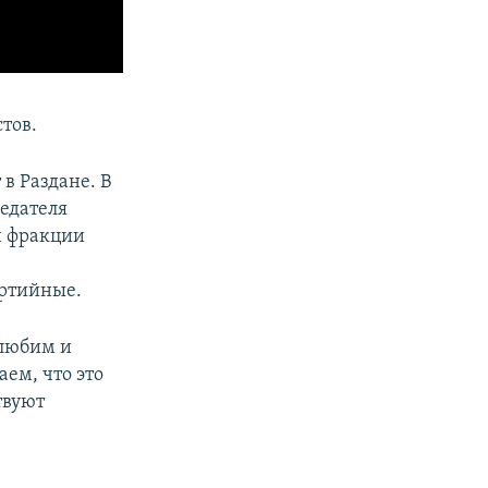
тов.
в Раздане. В
седателя
й фракции
артийные.
 любим и
ем, что это
твуют