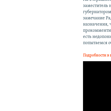
заместитель
губернатором
замечание Рад
назначения, 
прокомментиро
есть недопон
попытаемся о
Подробности в 