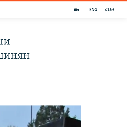
ENG
ՀԱՅ
ши
шинян