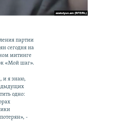
ления партии
ян сегодня на
рном митинге
ок «Мой шаг».
 и я знаю,
редыдущих
тить одно:
орах
лики
потерян», -