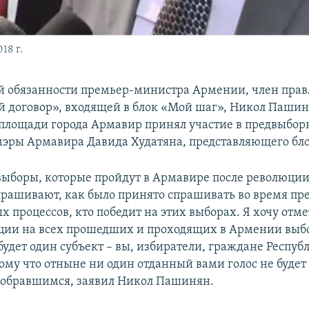
18 г.
 обязанности премьер-министра Армении, член прав
 договор», входящей в блок «Мой шаг», Никол Пашин
площади города Армавир принял участие в предвыбо
мэры Армавира Давида Худатяна, представляющего бл
выборы, которые пройдут в Армавире после революции,
прашивают, как было принято спрашивать во время п
 процессов, кто победит на этих выборах. Я хочу отме
ции на всех прошедших и проходящих в Армении выб
будет один субъект – вы, избиратели, граждане Респуб
ому что отныне ни один отданный вами голос не будет 
собравшимся, заявил Никол Пашинян.