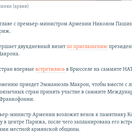
инян (архив)
о главе с премьер-министром Армении Николом Паши
риж.
ершает двухдневный визит
по приглашению
президен
акрона.
стран впервые
встретились
в Брюсселе на саммите НА
Армению приедет Эмманюэль Макрон, чтобы вместе с 
оязычных стран принять участие в саммите Междуна
 Франкофонии.
ьер-министр Армении возложит венок к памятнику К
 в центре Парижа, после чего запланирована его встр
лями местной армянской общины.