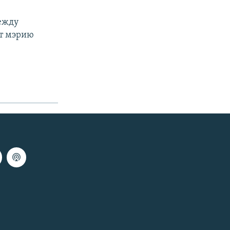
между
т мэрию