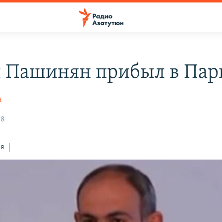
 Пашинян прибыл в Па
н
18
ся