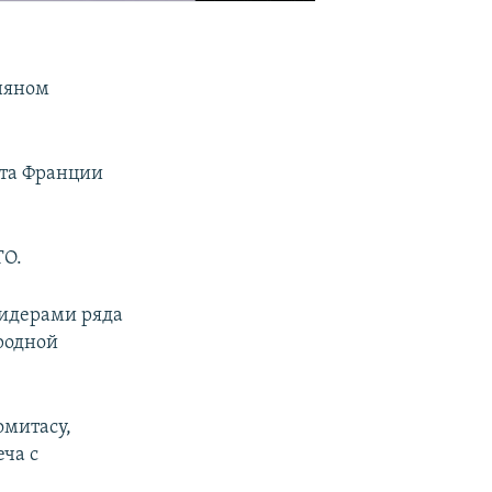
няном
та Франции
ТО.
лидерами ряда
родной
омитасу,
еча с