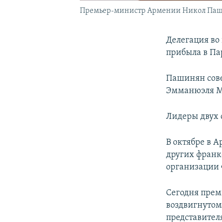
Премьер-министр Армении Никол Паш
Делегация в
прибыла в Па
Пашинян сов
Эмманюэля М
Лидеры двух 
В октябре в 
других франк
организации
Сегодня прем
воздвигнутому
представите