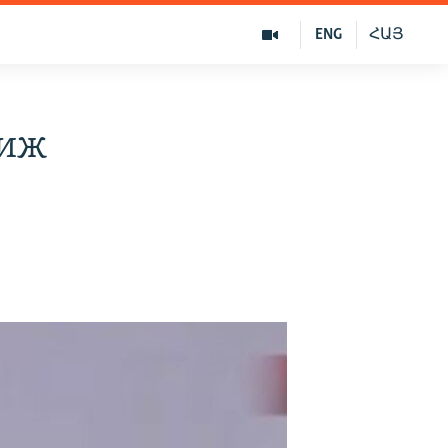
ENG
ՀԱՅ
риж