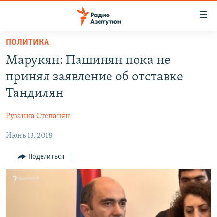
Ссылки
доступа
Перейти
ПОЛИТИКА
к
ГЛАВНАЯ
Марукян: Пашинян пока не
основному
НОВОСТИ
содержанию
принял заявление об отставке
ПОЛИТИКА
Перейти
Тандилян
к
ОБЩЕСТВО
основной
Рузанна Степанян
ЭКОНОМИКА
навигации
Перейти
Июнь 13, 2018
РЕГИОН
к
НАГОРНЫЙ КАРАБАХ
Поделиться
поиску
КУЛЬТУРА
СПОРТ
АРХИВ