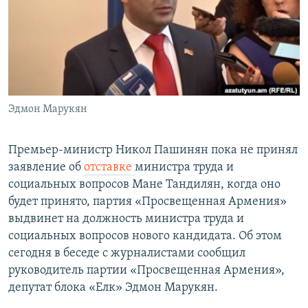
Հայերեն
English
Русский
Эдмон Марукян
Все сайты Радио Азатутюн
Премьер-министр Никол Пашинян пока не принял
заявление об
отставке
министра труда и
социальных вопросов Мане Тандилян, когда оно
будет принято, партия «Просвещенная Армения»
выдвинет на должность министра труда и
социальных вопросов нового кандидата. Об этом
сегодня в беседе с журналистами сообщил
руководитель партии «Просвещенная Армения»,
депутат блока «Елк» Эдмон Марукян.