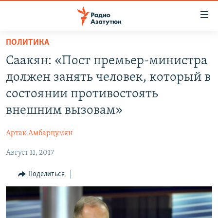
Ссылки
доступа
Перейти
ПОЛИТИКА
к
ГЛАВНАЯ
Саакян: «Пост премьер-министра
основному
НОВОСТИ
содержанию
должен занять человек, который в
ПОЛИТИКА
Перейти
состоянии противостоять
к
ОБЩЕСТВО
внешним вызовам»
основной
ЭКОНОМИКА
навигации
Артак Амбарцумян
Перейти
РЕГИОН
к
Август 11, 2017
НАГОРНЫЙ КАРАБАХ
поиску
КУЛЬТУРА
Поделиться
СПОРТ
АРХИВ