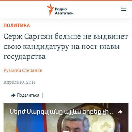
Ссылки
доступа
Перейти
ПОЛИТИКА
к
ГЛАВНАЯ
Серж Саргсян больше не выдвинет
основному
НОВОСТИ
содержанию
свою кандидатуру на пост главы
ПОЛИТИКА
Перейти
государства
к
ОБЩЕСТВО
основной
Рузанна Степанян
ЭКОНОМИКА
навигации
Перейти
Апрель 10, 2014
РЕГИОН
к
НАГОРНЫЙ КАРАБАХ
Поделиться
поиску
КУЛЬТУРА
Սերժ Սարգսյանը այլևս երբեք չի առաջադրվելու պետության ղեկավարի պաշտոնում
СПОРТ
АРХИВ