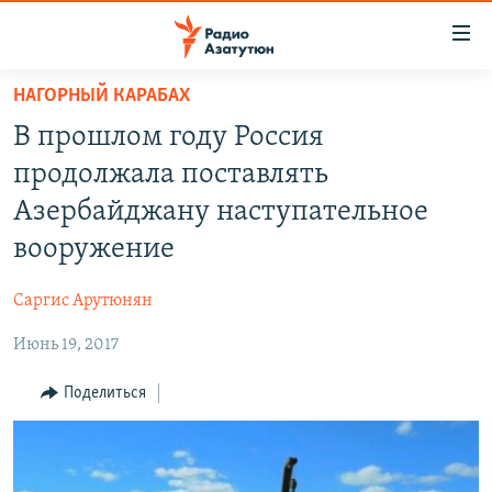
Ссылки
доступа
Перейти
НАГОРНЫЙ КАРАБАХ
к
ГЛАВНАЯ
В прошлом году Россия
основному
НОВОСТИ
содержанию
продолжала поставлять
ПОЛИТИКА
Перейти
Азербайджану наступательное
к
ОБЩЕСТВО
вооружение
основной
ЭКОНОМИКА
навигации
Саргис Арутюнян
Перейти
РЕГИОН
к
Июнь 19, 2017
НАГОРНЫЙ КАРАБАХ
поиску
КУЛЬТУРА
Поделиться
СПОРТ
АРХИВ