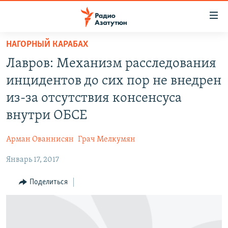
Ссылки
доступа
Перейти
НАГОРНЫЙ КАРАБАХ
к
ГЛАВНАЯ
Лавров: Механизм расследования
основному
НОВОСТИ
содержанию
инцидентов до сих пор не внедрен
ПОЛИТИКА
Перейти
из-за отсутствия консенсуса
к
ОБЩЕСТВО
внутри ОБСЕ
основной
ЭКОНОМИКА
навигации
Арман Ованнисян
Грач Мелкумян
Перейти
РЕГИОН
к
Январь 17, 2017
НАГОРНЫЙ КАРАБАХ
поиску
КУЛЬТУРА
Поделиться
СПОРТ
АРХИВ