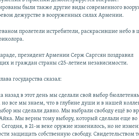
рованы были также другие виды современного воору
оевом дежурстве в вооруженных силах Армении.
реваном пролетели истребители, раскрасившие небо в 
риколора.
параде, президент Армении Серж Саргсян поздравил
их и граждан страны с25-летием независимости.
глава государства сказал:
ка назад в этот день мы сделали свой выбор бюллетеня
 но все мы знаем, что в глубине души и в нашей колл
выбор мы сделали давно. Мы выбрали свободу ещё во в
Айка. Мы верны тому выбору, который сделали еще во
. Сегодня, в 21-м веке оружие изменилось, но не изме
сти защищать собственную свободу. Свидетельством то