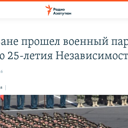
ване прошел военный пар
ю 25-летия Независимос
16
ся