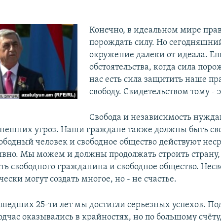
Конечно, в идеальном мире пра
порождать силу. Но сегодняшни
окружение далеки от идеала. Ещ
обстоятельства, когда сила поро
нас есть сила защитить наше пр
свободу. Свидетельством тому - э
Свобода и независимость нужда
 внешних угроз. Наши граждане также должны быть св
вободный человек и свободное общество действуют нес
ивно. Мы можем и должны продолжать строить страну,
ть свободного гражданина и свободное общество. Нес
ески могут создать многое, но - не счастье.
ошедших 25-ти лет мы достигли серьезных успехов. По
дчас оказывались в крайностях, но по большому счёту