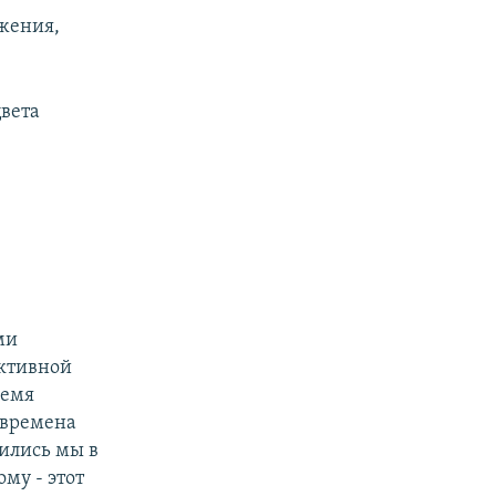
жения,
цвета
ми
ективной
ремя
 времена
нились мы в
му - этот