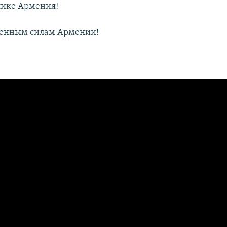
лике Армения!
женным силам Армении!