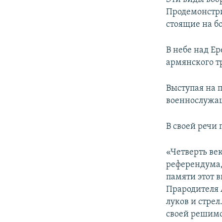
Продемонстри
стоящие на б
В небе над Е
армянского т
Выступая на 
военнослужащ
В своей речи 
«Четверть ве
референдума,
памяти этот 
Прародителя 
луков и стрел
своей решимо