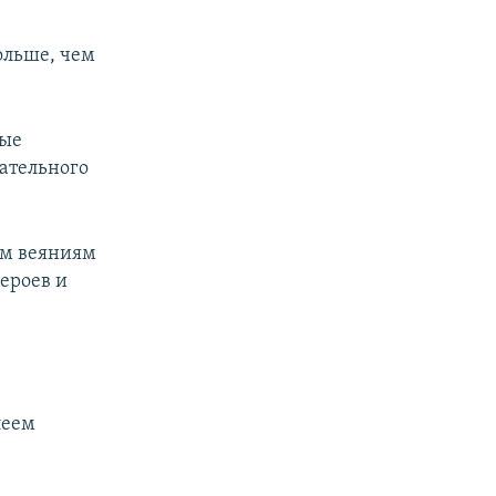
ольше, чем
ные
ательного
ем веяниям
ероев и
леем