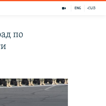
ENG
ՀԱՅ
ад по
ти