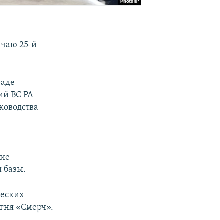
учаю 25-й
раде
ий ВС РА
ководства
тие
 базы.
ческих
огня «Смерч».