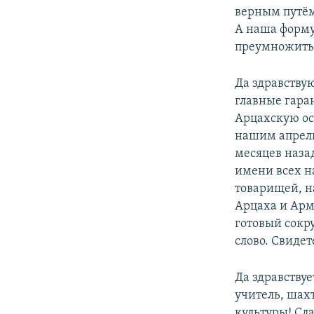
верным путём
А наша формул
преумножить 
Да здравству
главные гара
Арцахскую ос
нашим апрель
месяцев наза
имени всех на
товарищей, на
Арцаха и Арм
готовый сокр
слово. Свидет
Да здравству
учитель, шах
культуры! Сл