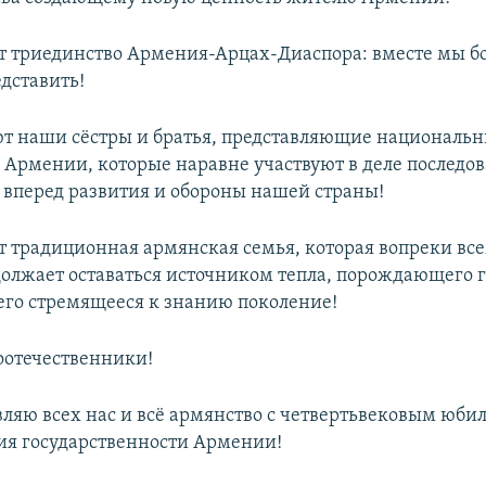
ет триединство Армения-Арцах-Диаспора: вместе мы б
дставить!
ют наши сёстры и братья, представляющие националь
Армении, которые наравне участвуют в деле последов
вперед развития и обороны нашей страны!
ет традиционная армянская семья, которая вопреки вс
олжает оставаться источником тепла, порождающего г
го стремящееся к знанию поколение!
отечественники!
вляю всех нас и всё армянство с четвертьвековым юби
ия государственности Армении!