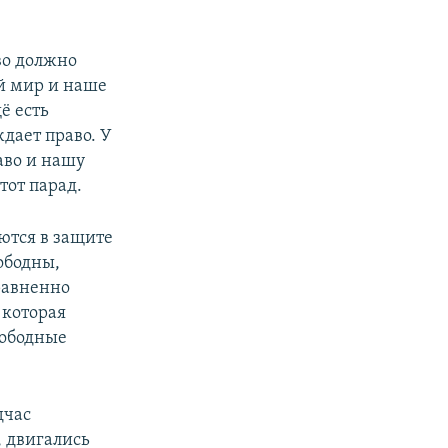
во должно
й мир и наше
ё есть
ждает право. У
аво и нашу
тот парад.
ются в защите
ободны,
равненно
 которая
вободные
дчас
, двигались