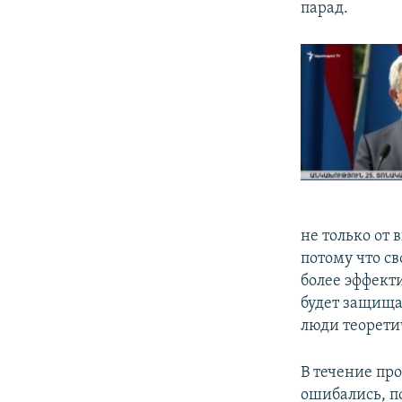
парад.
не только от
потому что с
более эффект
будет защища
люди теоретич
В течение пр
ошибались, по