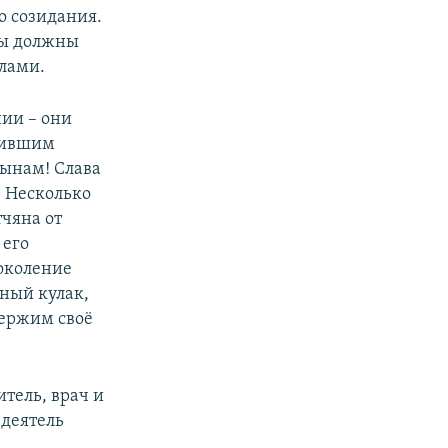
о созидания.
 Мы должны
лами.
ии – они
дившим
ынам! Слава
! Несколько
чяна от
 его
поколение
ный кулак,
держим своё
тель, врач и
 деятель