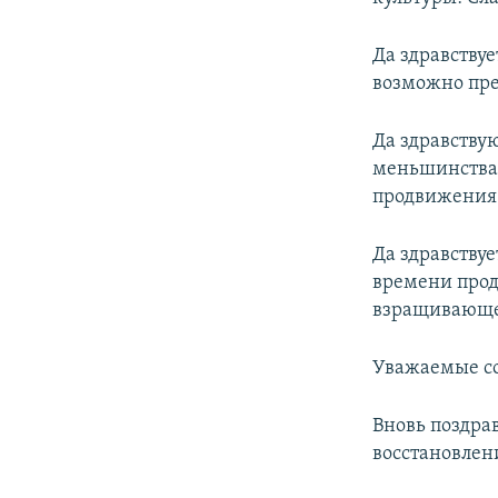
Да здравству
возможно пре
Да здравству
меньшинства 
продвижения 
Да здравству
времени прод
взращивающе
Уважаемые со
Вновь поздра
восстановлен