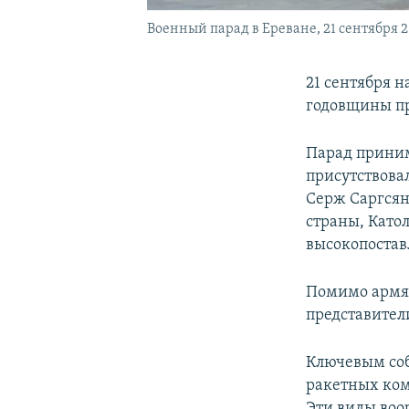
Военный парад в Ереване, 21 сентября 20
21 сентября н
годовщины п
Парад приним
присутствова
Серж Саргсян
страны, Катол
высокопостав
Помимо армян
представител
Ключевым соб
ракетных ко
Эти виды воо