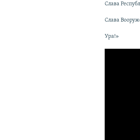
Слава Респуб
Слава Воору
Ура!»