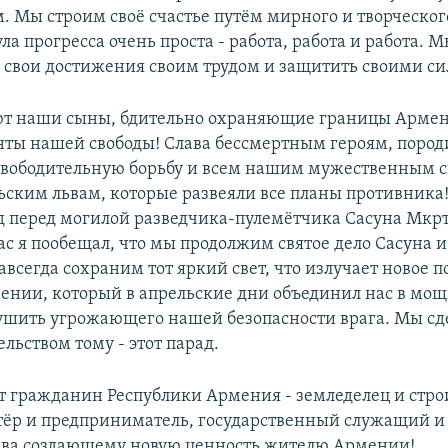
. Мы строим своё счастье путём мирного и творческог
а прогресса очень проста - работа, работа и работа.
свои достижения своим трудом и защитить своими си
ют наши сыны, бдительно охраняющие границы Армен
нты нашей свободы! Слава бессмертным героям, поро
вободительную борьбу и всем нашим мужественным с
ским львам, которые развеяли все планы противника
д перед могилой разведчика-пулемётчика Сасуна Мкрт
с я пообещал, что мы продолжим святое дело Сасуна и
всегда сохраним тот яркий свет, что излучает новое 
ении, который в апрельские дни объединил нас в мощ
ушить угрожающего нашей безопасности врага. Мы с
ельством тому - этот парад.
ет гражданин Республики Армения - земледелец и строи
тёр и предприниматель, государственный служащий и
ава создающему новую ценность жителю Армении!