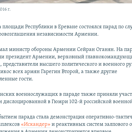
16 г.
а площади Республики в Ереване состоялся парад по сл
ровозглашения независимости Армении.
ал министр обороны Армении Сейран Оганян. На па
ли президент Армении, верховный главнокомандующ
, представители высшего политического и военного ру
икос всех армян Гарегин Второй, а также другие
ленные гости.
ских военнослужащих в параде также приняли учас
и дислоцированной в Гюмри 102-й российской военной
ытием парада стала демонстрация оперативно-такти
мплексов
«Искандер»
и реактивных систем залпового 
ружения в Армении демонстрируется впервые.