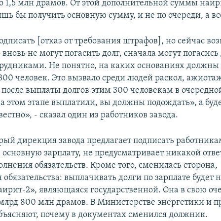
ло 1,5 млн драмов. От этой дополнительной суммы наи
ишь бы получить основную сумму, и не по очереди, а вс
одписать [отказ от требования штрафов], но сейчас во
 вновь не могут погасить долг, сначала могут погасись
трудниками. Не понятно, на каких основаниях должны
300 человек. Это вызвало среди людей раскол, ажиотаж
 после выплаты долгов этим 300 человекам в очередно
на этом этапе выплатили, вы должны подождать», а буде
вестно», - сказал один из работников завода.
орый дирекция завода предлагает подписать работника
 основную зарплату, не предусматривает никакой отве
лнения обязательств. Кроме того, сменилась сторона,
обязательства: выплачивать долги по зарплате будет н
ирит-2», являющаяся государственной. Она в свою оч
млрд 800 млн драмов. В Министерстве энергетики и 
объясняют, почему в документах сменился должник.