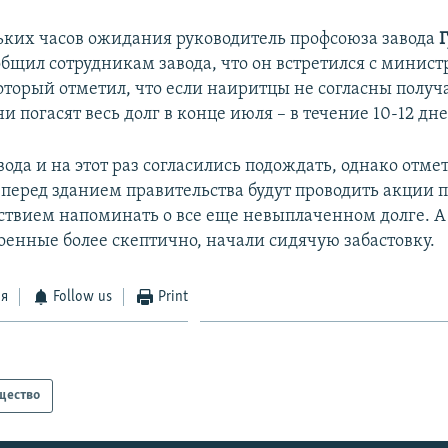
ьких часов ожидания руководитель профсоюза завода
бщил сотрудникам завода, что он встретился с минис
оторый отметил, что если наиритцы не согласны получ
ни погасят весь долг в конце июля – в течение 10-12 дне
ода и на этот раз согласились подождать, однако отме
перед зданием правительства будут проводить акции п
ствием напоминать о все еще невыплаченном долге. А
роенные более скептично, начали сидячую забастовку.
ся
Follow us
Print
щество