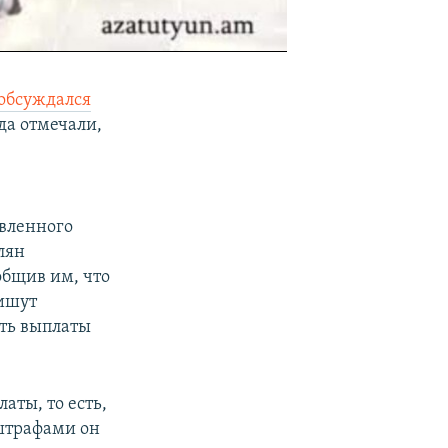
EMBED
SHARE
обсуждался
да отмечали,
овленного
лян
общив им, что
пишут
ать выплаты
аты, то есть,
 штрафами он