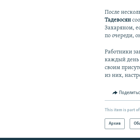
После нескол
Тадевосян
соо
Захаряном, е
по очереди, о
Работники зав
каждый день 
своим присут
из них, наст
Поделить
This item is part of
Архив
Об