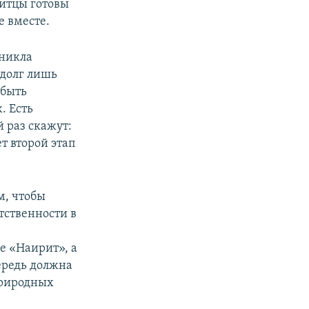
ритцы готовы
е вместе.
зникла
 долг лишь
 быть
. Есть
й раз скажут:
т второй этап
м, чтобы
тственности в
е «Наирит», а
ередь должна
природных