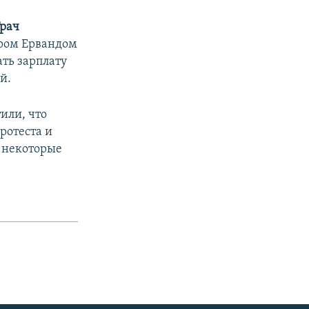
Грач
тром Ервандом
ать зарплату
й.
тили, что
ротеста и
 некоторые