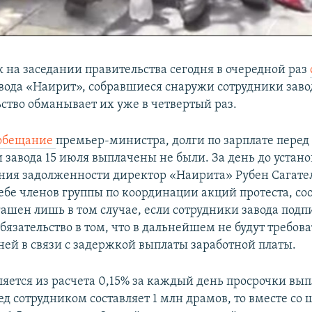
к на заседании правительства сегодня в очередной раз
вода «Наирит», собравшиеся снаружи сотрудники заво
ьство обманывает их уже в четвертый раз.
обещание
премьер-министра, долги по зарплате перед
 завода 15 июля выплачены не были. За день до устан
ния задолженности директор «Наирита» Рубен Сагате
себе членов группы по координации акций протеста, со
гашен лишь в том случае, если сотрудники завода под
бязательство в том, что в дальнейшем не будут требов
ней в связи с задержкой выплаты заработной платы.
ется из расчета 0,15% за каждый день просрочки выпл
ед сотрудником составляет 1 млн драмов, то вместе со