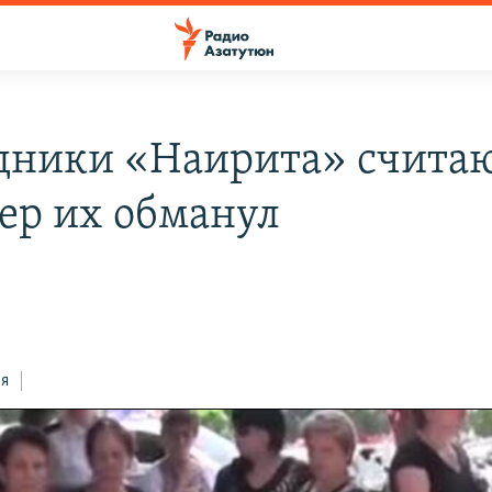
дники «Наирита» считаю
ер их обманул
ся