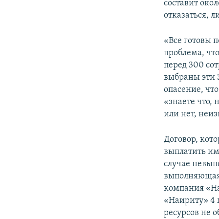
составит око
отказаться, л
«Все готовы п
проблема, что
перед 300 со
выбраны эти 
опасение, что
«знаете что, 
или нет, неиз
Договор, кот
выплатить им
случае невыпо
выполняющая 
компания «На
«Наириту» 4 
ресурсов не 