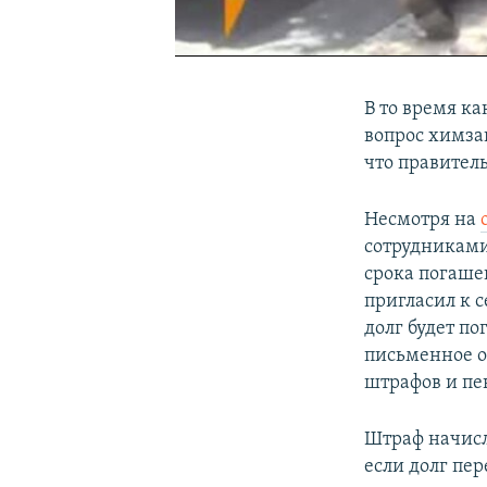
0:00
0:02:54
В то время ка
вопрос химза
что правител
Несмотря на
сотрудниками
срока погаше
пригласил к 
долг будет по
письменное о
штрафов и пе
Штраф начисля
если долг пер