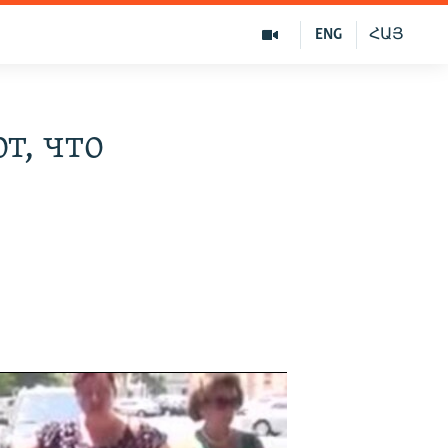
ENG
ՀԱՅ
т, что