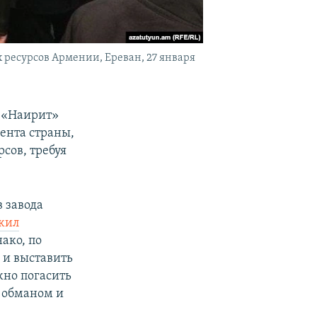
ресурсов Армении, Ереван, 27 января
а «Наирит»
ента страны,
сов, требуя
 завода
жил
ако, по
 и выставить
жно погасить
м обманом и