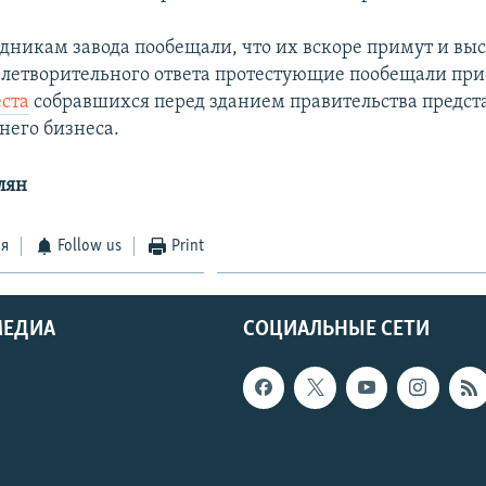
удникам завода пообещали, что их вскоре примут и вы
влетворительного ответа протестующие пообещали пр
еста
собравшихся перед зданием правительства предст
него бизнеса.
лян
ся
Follow us
Print
МЕДИА
СОЦИАЛЬНЫЕ СЕТИ