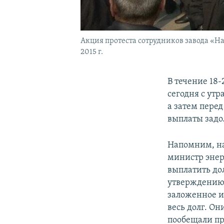
Акция протеста сотрудников завода «Н
2015 г.
В течение 18
сегодня с ут
а затем пере
выплаты задо
Напомним, на
министр энер
выплатить дол
утверждению 
заложенное и
весь долг. О
пообещали пр