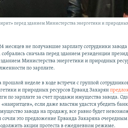
аирит» перед зданием Министерства энергетики и природных 
-24 месяцев не получавшие зарплату сотрудники завод
ра собрались сначала перед зданием резиденции презид
д зданием Министерства энергетики и природных ресур
лженности по зарплате.
 прошлой неделе в ходе встречи с группой сотрудников
гетики и природных ресурсов Ерванд Захарян
предло
ги по зарплате за счет продажи имущества завода. Одн
«наиритцев», если даже властям удастся убедить банк
мущество завода на продажу, все равно будет невозмо
ни сочли это предложение Ерванда Закаряна очередны
одолжить акции протеста в ежедневном режиме.