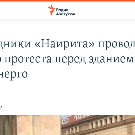
дники «Наирита» прово
 протеста перед зданием
нерго
ся