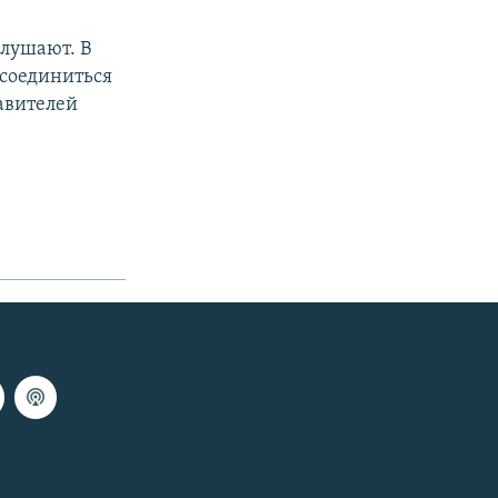
слушают. В
исоединиться
авителей