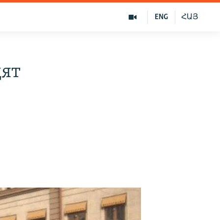
ENG
ՀԱՅ
дят