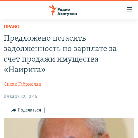
Ссылки
доступа
Перейти
ПРАВО
к
ГЛАВНАЯ
Предложено погасить
основному
НОВОСТИ
содержанию
задолженность по зарплате за
ПОЛИТИКА
Перейти
счет продажи имущества
к
ОБЩЕСТВО
«Наирита»
основной
ЭКОНОМИКА
навигации
Сисак Габриелян
Перейти
РЕГИОН
к
Январь 22, 2015
НАГОРНЫЙ КАРАБАХ
поиску
КУЛЬТУРА
Поделиться
СПОРТ
АРХИВ