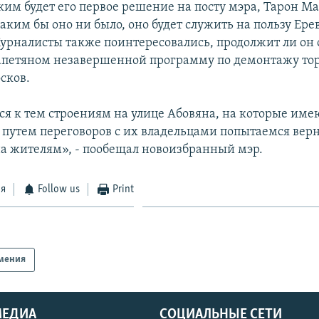
аким будет его первое решение на посту мэра, Тарон М
каким бы оно ни было, оно будет служить на пользу Ере
урналисты также поинтересовались, продолжит ли он
апетяном незавершенной программу по демонтажу то
сков.
я к тем строениям на улице Абовяна, на которые име
 путем переговоров с их владельцами попытаемся вер
а жителям», - пообещал новоизбранный мэр.
ся
Follow us
Print
мения
МЕДИА
СОЦИАЛЬНЫЕ СЕТИ