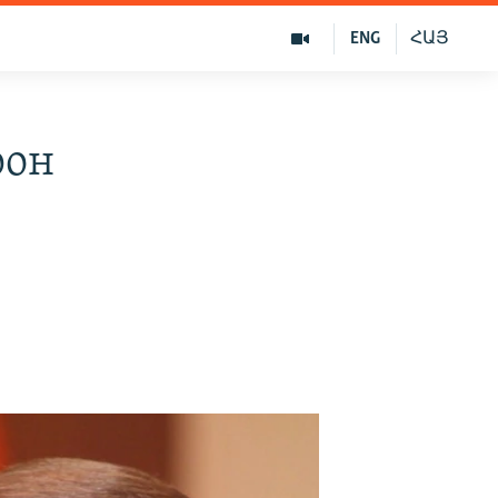
ENG
ՀԱՅ
рон