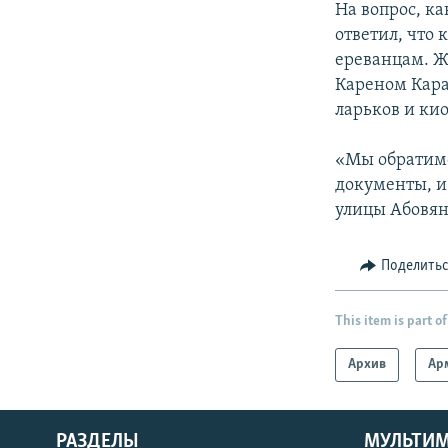
На вопрос, к
ответил, что 
ереванцам. Ж
Кареном Кар
ларьков и кио
«Мы обратимс
документы, и
улицы Абовян
Поделить
This item is part of
Архив
Ар
РАЗДЕЛЫ
МУЛЬТИ