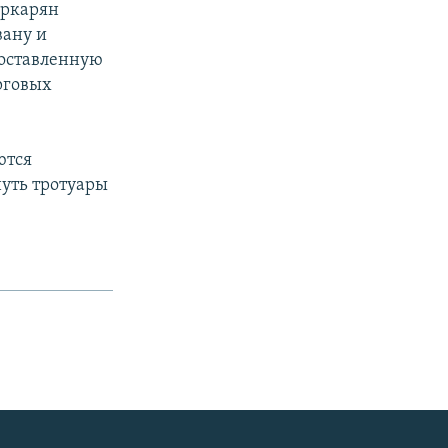
аркарян
вану и
 оставленную
рговых
ются
нуть тротуары