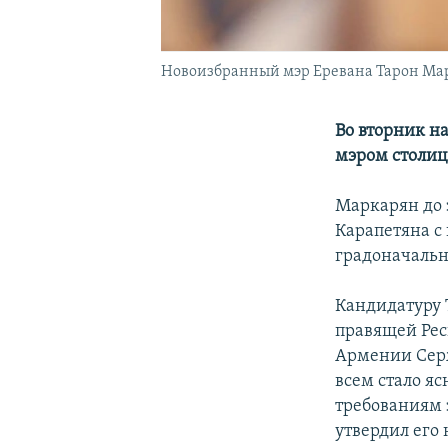
Новоизбранный мэр Еревана Тарон Ма
Во вторник н
мэром столиц
Маркарян до 
Карапетяна с
градоначальн
Кандидатуру 
правящей Ре
Армении Серж
всем стало яс
требованиям 
утвердил его 