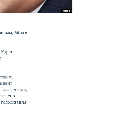
 новым, 54-ым
и
Карена
о
совета
зидент
 фактически,
огласно
 голосования