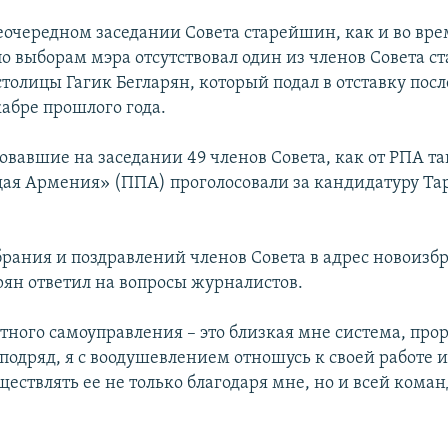
неочередном заседании Совета старейшин, как и во вре
по выборам мэра отсутствовал один из членов Совета с
толицы Гагик Бегларян, который подал в отставку пос
кабре прошлого года.
овавшие на заседании 49 членов Совета, как от РПА та
я Армения» (ППА) проголосовали за кандидатуру Та
брания и поздравлений членов Совета в адрес новоизб
ян ответил на вопросы журналистов.
ного самоуправления – это близкая мне система, прор
 подряд, я с воодушевлением отношусь к своей работе и
ествлять ее не только благодаря мне, но и всей команд