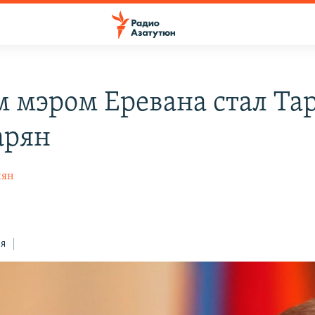
 мэром Еревана стал Та
арян
нян
ся