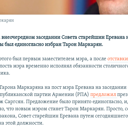
ркарян
а внеочередном заседании Совета старейшин Еревана
ы был единогласно избран Тарон Маркарян.
этого был первым заместителем мэра, а после
отставк
 поста мэра временно исполнял обязанности столичног
ика.
Тарона Маркаряна на пост мэра Еревана на заседании 
спубликанской партии Армении (РПА)
предложил
пре
 Саргсян. Предложение было принято единогласно, и,
но, что новым мэром станет Тарон Маркарян. Просто, с
закона, Совет старейшин Еревана путем сегодняшнего
на этой должности.