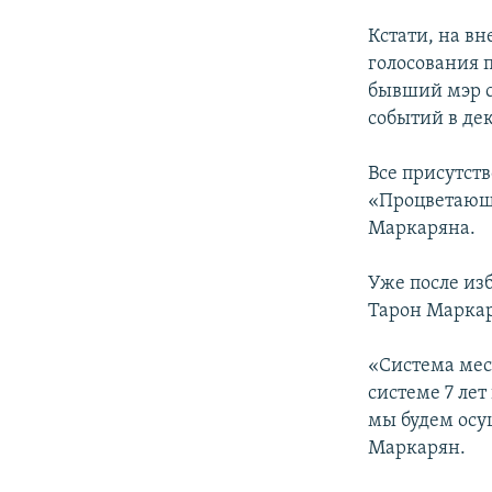
Кстати, на в
голосования 
бывший мэр с
событий в де
Все присутств
«Процветающа
Маркаряна.
Уже после из
Тарон Маркар
«Система мест
системе 7 лет
мы будем осущ
Маркарян.