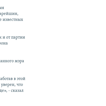
мя
тарейшин,
ле известных
к и от партии
рона
ранного мэра
аботав в этой
 уверен, что
е», - сказал