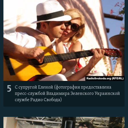
Հայերեն
English
Русский
Все сайты Радио Азатутюн
5
С супругой Еленой (фотография предоставлена
пресс-службой Владимира Зеленского Украинской
службе Радио Свобода)