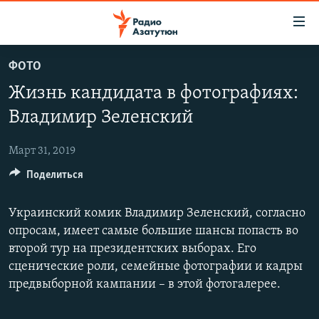
Ссылки
доступа
Перейти
ФОТО
к
ГЛАВНАЯ
Жизнь кандидата в фотографиях:
основному
НОВОСТИ
содержанию
Владимир Зеленский
ПОЛИТИКА
Перейти
к
Март 31, 2019
ОБЩЕСТВО
основной
Поделиться
ЭКОНОМИКА
навигации
Перейти
РЕГИОН
Украинский комик Владимир Зеленский, согласно
к
НАГОРНЫЙ КАРАБАХ
опросам, имеет самые большие шансы попасть во
поиску
второй тур на президентских выборах. Его
КУЛЬТУРА
сценические роли, семейные фотографии и кадры
СПОРТ
предвыборной кампании – в этой фотогалерее.
АРХИВ