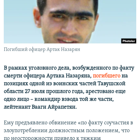
Հայերեն
English
Русский
Погибший офицер Артак Назарян
Все сайты Радио Азатутюн
В рамках уголовного дела, возбужденного по факту
смерти офицера Артака Назаряна,
погибшего
на
позициях одной из воинских частей Тавушской
области 27 июля прошлого года, арестовано еще
одно лицо – командир взвода той же части,
лейтенант Ваагн Айрапетян.
Ему предъявлено обвинение «по факту соучастия в
злоупотреблении должностным положением, что
по неосторожности привело к тяжким