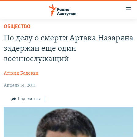
Ссылки
доступа
Перейти
ОБЩЕСТВО
к
ГЛАВНАЯ
По делу о смерти Артака Назаряна
основному
НОВОСТИ
содержанию
задержан еще один
ПОЛИТИКА
Перейти
военнослужащий
к
ОБЩЕСТВО
основной
Астхик Бедевян
ЭКОНОМИКА
навигации
Перейти
Апрель 14, 2011
РЕГИОН
к
НАГОРНЫЙ КАРАБАХ
Поделиться
поиску
КУЛЬТУРА
СПОРТ
АРХИВ