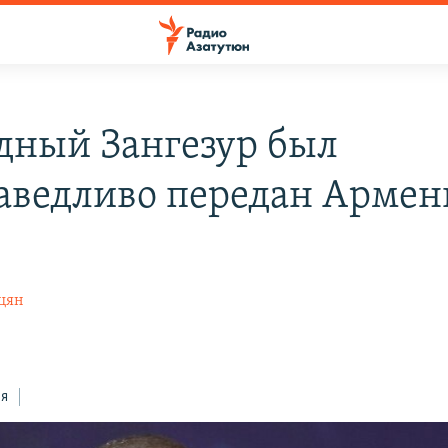
дный Зангезур был
аведливо передан Армен
цян
ся