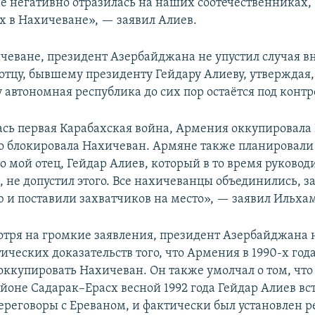
йне негативно отразилась на наших соотечественниках,
в Нахичеване», — заявил Алиев.
ичеване, президент Азербайджана не упустил случая вн
 отцу, бывшему президенту Гейдару Алиеву, утверждая
 автономная республика до сих пор остаётся под контр
ась первая Карабахская война, Армения оккупировала
 блокировала Нахичеван. Армяне также планировали
о мой отец, Гейдар Алиев, который в то время руковод
 не допустил этого. Все нахичеванцы объединились, 
 и поставили захватчиков на место», — заявил Ильха
отря на громкие заявления, президент Азербайджана 
ческих доказательств того, что Армения в 1990-х год
оккупировать Нахичеван. Он также умолчал о том, что
йоне Садарак–Ерасх весной 1992 года Гейдар Алиев вс
ереговоры с Ереваном, и фактически был установлен 