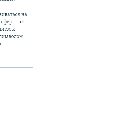
виваться на
 сфер — от
нием к
 символом
н.