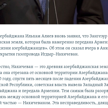
ербайджана Ильхам Алиев вновь заявил, что Зангезур
ская земля, которая была намеренно передана Армен
изни азербайджанцев». Об этом он сказал вчера в Анк
крытия газопровода Игдыр–Нахичеван.
естно, Нахичеван — это древняя азербайджанская зем
ка она отрезана от основной территории Азербайджана
20 году, спустя пять месяцев после падения Азербайджа
кой Республики, советская власть вывела Западный За
байджана и передала Армении. Тем самым была разор
вязь между основной территорией Азербайджана и его
 частью — Нахичеваном. Эта несправедливость, длящ