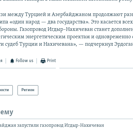
язи между Турцией и Азербайджаном продолжают раз
па «один народ — два государства». Это касается всех
обороны. Газопровод Игдыр–Нахичеван станет дополне
гическим энергетическим проектам и одновременно
и судеб Турции и Нахичевана», — подчеркнул Эрдога
ся
Follow us
Print
вости
Регион
тему
байджан запустили газопровод Игдыр-Нахичеван