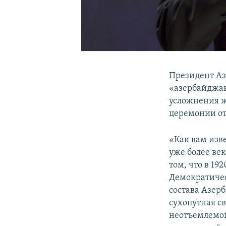
Президент Аз
«азербайджан
усложнения ж
церемонии от
«Как вам изв
уже более ве
том, что в 19
Демократичес
состава Азер
сухопутная с
неотъемлемой