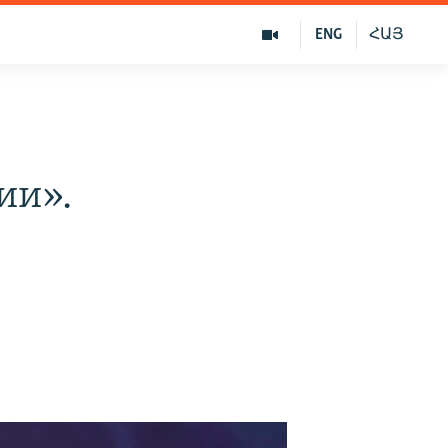
ENG
ՀԱՅ
ии».