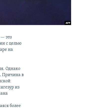
 — это
ии с целью
аре на
ля. Однако
. Причина в
нской
нгезур из
вана
аяся более