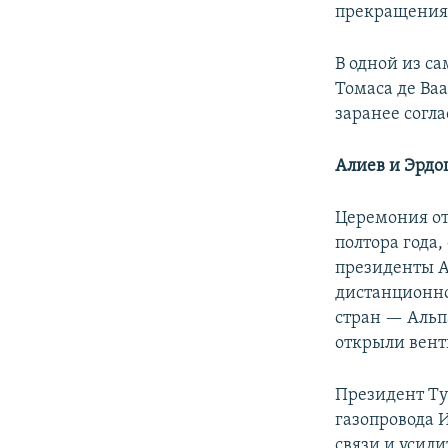
прекращения 
В одной из с
Томаса де Ваа
заранее согл
Алиев и Эрдо
Церемония от
полтора года,
президенты А
дистанционно
стран — Альп
открыли вент
Президент Тур
газопровода 
связи и усил