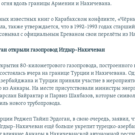
огня вдоль границы Армении и Нахичевана.
амых известных книг о Карабахском конфликте, «Чёрн
ла, также утверждается, что в 1992–1993 годах старши
асовывал с официальным Ереваном свои перелёты из Н
ган открыли газопровод Игдыр–Нахичеван
крытия 80-километрового газопровода, построенного в
 состоялась вчера на границе Турции и Нахичевана. О
зербайджана и Турции приняли участие в мероприят
 из Анкары. На месте присутствовали министры энер
арслан Байрактар и Парвиз Шахбазов, которые симво
иль нового трубопровода.
ции Реджеп Тайип Эрдоган, в свою очередь, заявил, ч
Игдыр–Нахичеван ещё больше укрепит турецко-азерб
ит влияние Анкары в Нахичеванской автономной респу