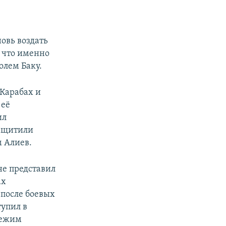
овь воздать
, что именно
олем Баку.
 Карабах и
 её
ил
защитили
м Алиев.
не представил
ах
 после боевых
тупил в
режим