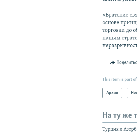
«Братские св
основе принци
торговли до 
нашим страте
неразрывност
Поделить
This item is part of
Архив
Но
На ту же 
Турция и Азер