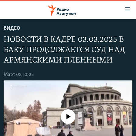
Ссылки
доступа
Перейти
ВИДЕО
к
ГЛАВНАЯ
НОВОСТИ В КАДРЕ 03.03.2025 В
основному
НОВОСТИ
содержанию
БАКУ ПРОДОЛЖАЕТСЯ СУД НАД
ПОЛИТИКА
Перейти
АРМЯНСКИМИ ПЛЕННЫМИ
к
ОБЩЕСТВО
основной
Март 03, 2025
ЭКОНОМИКА
навигации
Перейти
РЕГИОН
к
НАГОРНЫЙ КАРАБАХ
поиску
КУЛЬТУРА
No media source currently available
СПОРТ
АРХИВ