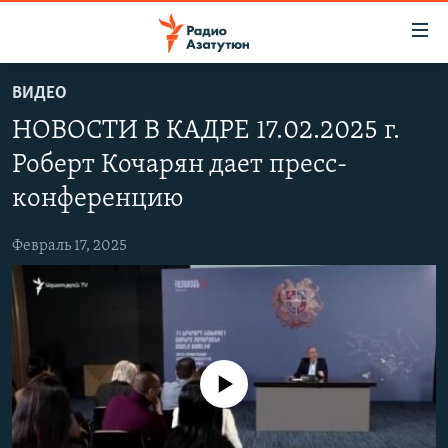
Ссылки
доступа
Перейти
ВИДЕО
к
ГЛАВНАЯ
НОВОСТИ В КАДРЕ 17.02.2025 г.
основному
НОВОСТИ
содержанию
Роберт Кочарян дает пресс-
ПОЛИТИКА
Перейти
конференцию
к
ОБЩЕСТВО
основной
Февраль 17, 2025
ЭКОНОМИКА
навигации
Перейти
РЕГИОН
к
НАГОРНЫЙ КАРАБАХ
поиску
КУЛЬТУРА
No media source currently available
СПОРТ
АРХИВ