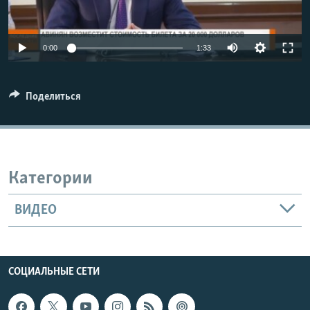
Հայերեն
Auto
English
0:00
1:33
240p
Русский
360p
Поделиться
Все сайты Радио Азатутюн
480p
Auto
240p
360p
480p
720p
720p
1080p
1080p
Категории
ВИДЕО
СОЦИАЛЬНЫЕ СЕТИ