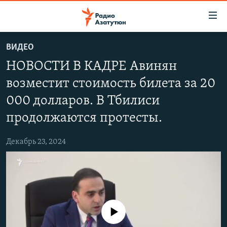
Ссылки
доступа
Перейти
ВИДЕО
к
ГЛАВНАЯ
НОВОСТИ В КАДРЕ Авинян
основному
НОВОСТИ
содержанию
возместит стоимость билета за 20
ПОЛИТИКА
Перейти
000 долларов. В Тбилиси
к
ОБЩЕСТВО
основной
продолжаются протесты.
ЭКОНОМИКА
навигации
Перейти
Декабрь 23, 2024
РЕГИОН
к
НАГОРНЫЙ КАРАБАХ
поиску
КУЛЬТУРА
СПОРТ
No media source currently available
АРХИВ