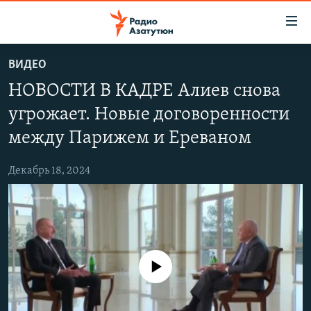
Ссылки
доступа
Перейти
ВИДЕО
к
ГЛАВНАЯ
НОВОСТИ В КАДРЕ Алиев снова
основному
НОВОСТИ
содержанию
угрожает. Новые договоренности
ПОЛИТИКА
Перейти
между Парижем и Ереваном
к
ОБЩЕСТВО
основной
Декабрь 18, 2024
ЭКОНОМИКА
навигации
Перейти
РЕГИОН
к
НАГОРНЫЙ КАРАБАХ
поиску
КУЛЬТУРА
No media source currently available
СПОРТ
АРХИВ