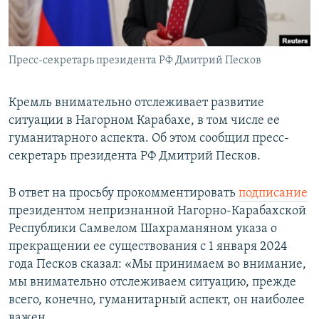
Հայերեն
English
Пресс-секретарь президента РФ Дмитрий Песков
Русский
Кремль внимательно отслеживает развитие
Все сайты Радио Азатутюн
ситуации в Нагорном Карабахе, в том числе ее
гуманитарного аспекта. Об этом сообщил пресс-
секретарь президента РФ Дмитрий Песков.
В ответ на просьбу прокомментировать
подписание
президентом непризнанной Нагорно-Карабахской
Республики Самвелом Шахраманяном указа о
прекращении ее существования с 1 января 2024
года Песков сказал: «Мы принимаем во внимание,
мы внимательно отслеживаем ситуацию, прежде
всего, конечно, гуманитарный аспект, он наиболее
важен.