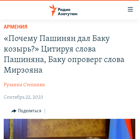
Ссылки
доступа
Перейти
АРМЕНИЯ
к
ГЛАВНАЯ
«Почему Пашинян дал Баку
основному
НОВОСТИ
содержанию
козырь?» Цитируя слова
ПОЛИТИКА
Перейти
Пашиняна, Баку опроверг слова
к
ОБЩЕСТВО
Мирзояна
основной
ЭКОНОМИКА
навигации
Рузанна Степанян
Перейти
РЕГИОН
к
Сентябрь 22, 2023
НАГОРНЫЙ КАРАБАХ
поиску
КУЛЬТУРА
Поделиться
СПОРТ
АРХИВ