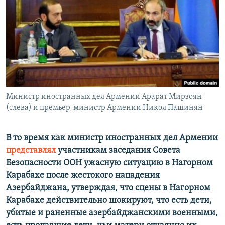
Հայերեն
English
Русский
Все сайты Радио Азатутюн
Министр иностранных дел Армении Арарат Мирзоян
(слева) и премьер-министр Армении Никол Пашинян
В то время как министр иностранных дел Армении
представлял
участникам заседания Совета
Безопасности ООН ужасную ситуацию в Нагорном
Карабахе после жестокого нападения
Азербайджана, утверждая, что сцены в Нагорном
Карабахе действительно шокируют, что есть дети,
убитые и раненные азербайджанскими военными,