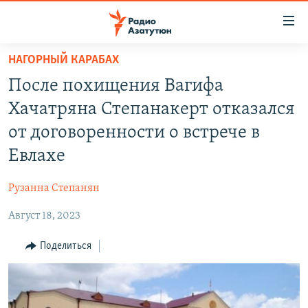
Ссылки
доступа
Перейти
НАГОРНЫЙ КАРАБАХ
к
ГЛАВНАЯ
После похищения Вагифа
основному
НОВОСТИ
содержанию
Хачатряна Степанакерт отказался
ПОЛИТИКА
Перейти
от договоренности о встрече в
к
ОБЩЕСТВО
Евлахе
основной
ЭКОНОМИКА
навигации
Рузанна Степанян
Перейти
РЕГИОН
к
Август 18, 2023
НАГОРНЫЙ КАРАБАХ
поиску
КУЛЬТУРА
Поделиться
СПОРТ
АРХИВ