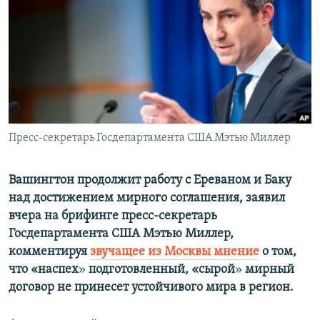
Հայերեն
English
Русский
Все сайты Радио Азатутюн
Пресс-секретарь Госдепартамента США Мэтью Миллер
Вашингтон продолжит работу с Ереваном и Баку
над достижением мирного соглашения, заявил
вчера на брифинге пресс-секретарь
Госдепартамента США Мэтью Миллер,
комментируя
звучащее из Москвы мнение
о том,
что «наспех
»
подготовленный, «сырой
»
мирный
договор не принесет устойчивого мира в регион.