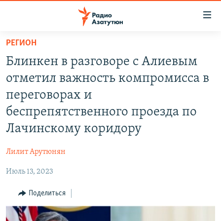
Ссылки
доступа
Перейти
РЕГИОН
к
ГЛАВНАЯ
Блинкен в разговоре с Алиевым
основному
НОВОСТИ
содержанию
отметил важность компромисса в
ПОЛИТИКА
Перейти
переговорах и
к
ОБЩЕСТВО
беспрепятственного проезда по
основной
ЭКОНОМИКА
навигации
Лачинскому коридору
Перейти
РЕГИОН
к
Лилит Арутюнян
НАГОРНЫЙ КАРАБАХ
поиску
Июль 13, 2023
КУЛЬТУРА
Поделиться
СПОРТ
АРХИВ