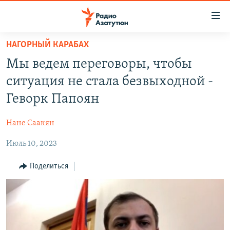
Ссылки
доступа
Перейти
НАГОРНЫЙ КАРАБАХ
к
ГЛАВНАЯ
Мы ведем переговоры, чтобы
основному
НОВОСТИ
содержанию
ситуация не стала безвыходной -
ПОЛИТИКА
Перейти
Геворк Папоян
к
ОБЩЕСТВО
основной
Нане Саакян
ЭКОНОМИКА
навигации
Перейти
Июль 10, 2023
РЕГИОН
к
НАГОРНЫЙ КАРАБАХ
Поделиться
поиску
КУЛЬТУРА
СПОРТ
АРХИВ