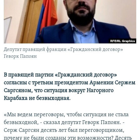
Հայերեն
English
Русский
Депутат правящей фракции «Гражданский договор»
Все сайты Радио Азатутюн
Геворк Папоян
В правящей партии «Гражданский договор»
согласны с третьим президентом Армении Сержем
Саргсяном, что ситуация вокруг Нагорного
Карабаха не безвыходная.
«Мы ведем переговоры, чтобы ситуация не стала
безвыходной, - сказал депутат Геворк Папоян. -
Серж Саргсян десять лет был переговорщиком,
почему не были созданы эти возможности? Десять