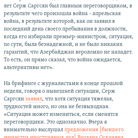
лет Серж Саргсян был главным переговорщиком, в
результате чего произошла война - апрельская
война, в результате которой, как он заявил в
последний день своего пребывания в должности,
когда его избирали премьер-министром, ситуация,
по сути, была безнадежной, и не было никаких
гарантий, что Азербайджан вероломно не нападет.
То есть, он прямо сказал, что война ожидается,
альтернативы нет».
На брифинге с журналистами в конце прошлой
недели, говоря о нынешней ситуации, Серж
Саргсян
заявил
, что хотя ситуация тяжелая,
трудностей много, но она не безвыходная.
«Ситуация может измениться, если сменятся
переговорщики. Это однозначно. Вчера я
внимательно выслушал
предложения [бывшего
министра иностранных дел] Вардана Осканяна
.