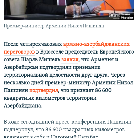
Հայերեն
English
Премьер-министр Армении Никол Пашинян
Русский
После четырехчасовых
армяно-азербайджанских
Все сайты Радио Азатутюн
переговоров
в Брюсселе председатель Европейского
совета Шарль Мишель
заявил
, что Армения и
Азербайджан подтвердили признание
территориальной целостности друг друга. Через
несколько дней премьер-министр Армении Никол
Пашинян
подтвердил
, что признает 86 600
квадратных километров территории
Азербайджана.
В ходе сегодняшней пресс-конференции Пашинян
подчеркнул, что 86 600 квадратных километров
включают в себя и Нагорный Карабах.