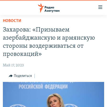
Ссылки
доступа
Перейти
НОВОСТИ
к
ГЛАВНАЯ
Захарова: «Призываем
основному
НОВОСТИ
содержанию
азербайджанскую и армянскую
ПОЛИТИКА
Перейти
стороны воздерживаться от
к
ОБЩЕСТВО
провокаций»
основной
ЭКОНОМИКА
навигации
Май 17, 2023
Перейти
РЕГИОН
к
Поделиться
НАГОРНЫЙ КАРАБАХ
поиску
КУЛЬТУРА
СПОРТ
АРХИВ