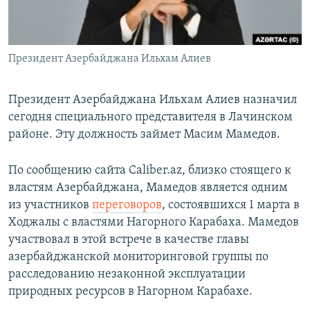
Հայերեն
English
Президент Азербайджана Ильхам Алиев
Русский
Президент Азербайджана Ильхам Алиев назначил
Все сайты Радио Азатутюн
сегодня специального представителя в Лачинском
районе. Эту должность займет Масим Мамедов.
По сообщению сайта Caliber.az, близко стоящего к
властям Азербайджана, Мамедов является одним
из участников
переговоров
, состоявшихся 1 марта в
Ходжалы с властями Нагорного Карабаха. Мамедов
участвовал в этой встрече в качестве главы
азербайджанской мониторинговой группы по
расследованию незаконной эксплуатации
природных ресурсов в Нагорном Карабахе.