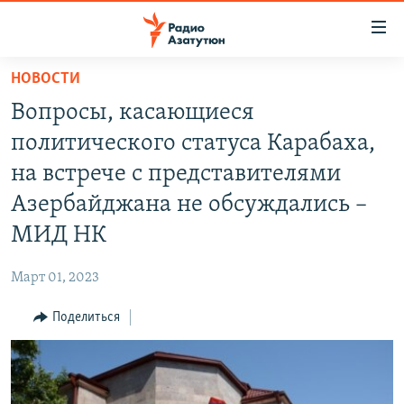
Ссылки
доступа
Перейти
НОВОСТИ
к
ГЛАВНАЯ
Вопросы, касающиеся
основному
НОВОСТИ
содержанию
политического статуса Карабаха,
ПОЛИТИКА
Перейти
на встрече с представителями
к
ОБЩЕСТВО
Азербайджана не обсуждались –
основной
ЭКОНОМИКА
навигации
МИД НК
Перейти
РЕГИОН
к
Март 01, 2023
НАГОРНЫЙ КАРАБАХ
поиску
Поделиться
КУЛЬТУРА
СПОРТ
АРХИВ