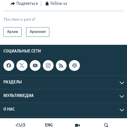
Поделиться
Follow us
This item is part of
Архив
Армения
СОЦИАЛЬНЫЕ СЕТИ
РАЗДЕЛЫ
МУЛЬТИМЕДИА
О НАС
Радио Азатутюн © 2026 RFE/RL, Inc. Все права защищены.
ՀԱՅ
ENG