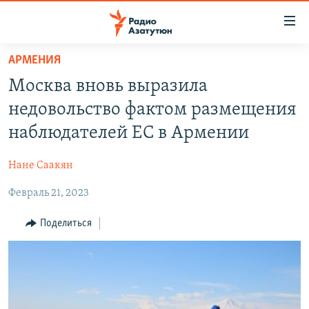
Ссылки
доступа
Перейти
АРМЕНИЯ
к
ГЛАВНАЯ
Москва вновь выразила
основному
НОВОСТИ
содержанию
недовольство фактом размещения
ПОЛИТИКА
Перейти
наблюдателей ЕС в Армении
к
ОБЩЕСТВО
основной
Нане Саакян
ЭКОНОМИКА
навигации
Перейти
Февраль 21, 2023
РЕГИОН
к
НАГОРНЫЙ КАРАБАХ
Поделиться
поиску
КУЛЬТУРА
СПОРТ
АРХИВ