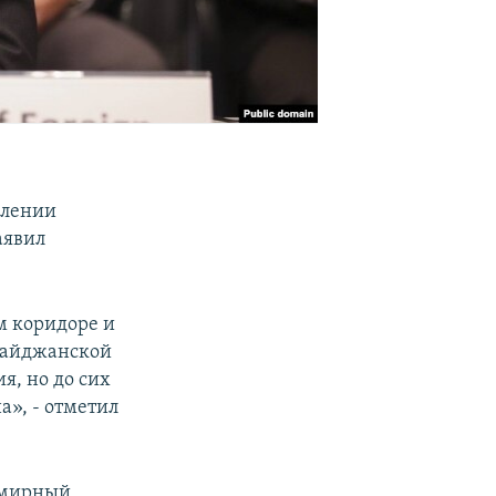
влении
аявил
м коридоре и
рбайджанской
я, но до сих
а», - отметил
м мирный