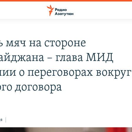
ь мяч на стороне
айджана – глава МИД
ии о переговорах вокруг
го договора
3
ся