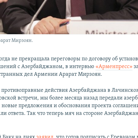
арат Мирзоян.
гда не прекращала переговоры по договору об устано
шений с Азербайджаном, в интервью
«Арменпресс»
з
странных дел Армении Арарат Мирзоян.
 противоправные действия Азербайджана в Лачинско
овской встречи, мы более месяца назад передали азе
 новые предложения и обоснования проекта соглашени
ли ответа. Так что теперь мяч на стороне Азербайджан
 Баку на днях
заявил
, что готов подписать с Еревано