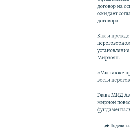
договор на о
ожидает согл
договора.
Как и прежде
переговорном
установление
Мирзоян.
«Мы также пр
вести перегов
Глава МИД А
мирной повес
фундаментал
Поделить