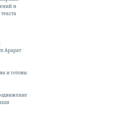
шений и
 текста
я
ул Арарат
а и готовы
продвижение
наши