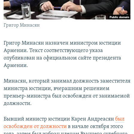
Հայերեն
English
Григор Минасян
Русский
Григор Минасян назначен министром юстиции
Все сайты Радио Азатутюн
Армении. Текст соответствующего указа
опубликован на официальном сайте президента
Армении.
Минасян, который занимал должность заместителя
министра юстиции, вчерашним решением
премьер-министра был освобожден от занимаемой
должности.
Бывший министр юстиции Карен Андреасян
был
освобожден от должности
в начале октября этого