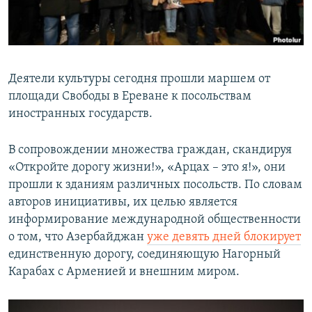
Հայերեն
English
Русский
Деятели культуры сегодня прошли маршем от
площади Свободы в Ереване к посольствам
иностранных государств.
Все сайты Радио Азатутюн
В сопровождении множества граждан, скандируя
«Откройте дорогу жизни!», «Арцах – это я!», они
прошли к зданиям различных посольств. По словам
авторов инициативы, их целью является
информирование международной общественности
о том, что Азербайджан
уже девять дней блокирует
единственную дорогу, соединяющую Нагорный
Карабах с Арменией и внешним миром.