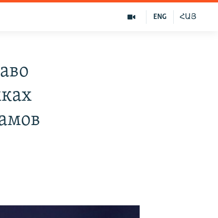
ENG
ՀԱՅ
аво
мках
рамов