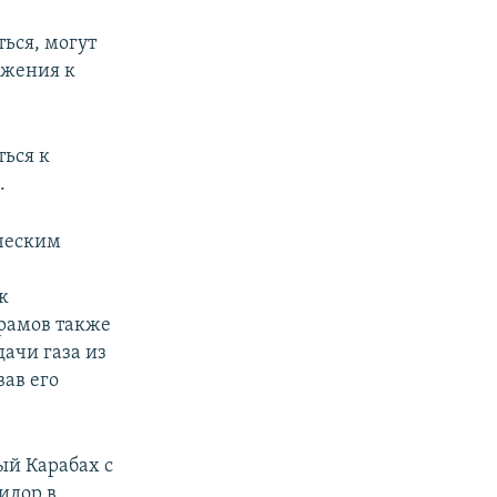
ься, могут
ажения к
ться к
.
ческим
к
йрамов также
ачи газа из
ав его
ый Карабах с
идор в