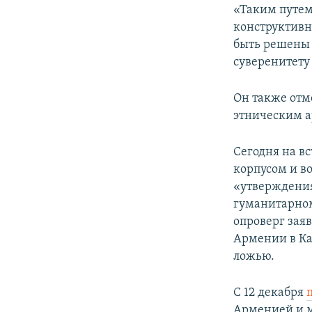
«Таким путем
конструктивн
быть решены 
суверенитету
Он также отм
этническим 
Сегодня на в
корпусом и в
«утверждения
гуманитарном
опроверг зая
Армении в Ка
ложью.
С 12 декабря
Арменией и 