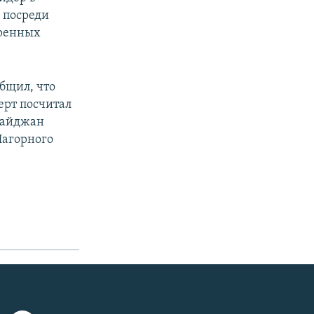
 посреди
тренных
бщил, что
ерт посчитал
байджан
Нагорного