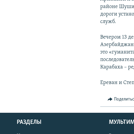
районе Шуши
дороги устан
служб.
Вечером 13 д
Азербайджа
это «гумани
последовател
Карабаха – ре
Ереван и Сте
Поделить
РАЗДЕЛЫ
МУЛЬТИ