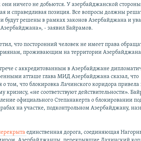
 они ничего не добьются. У азербайджанской стороны
ая и справедливая позиция. Все вопросы должны решат
и будут решены в рамках законов Азербайджана и ув
 Азербайджана», - заявил Байрамов.
етил, что посторонний человек не имеет права обраща
армянам, проживающим на территории Азербайджана
стрече с аккредитованным в Азербайджане дипломати
оенными атташе глава МИД Азербайджана сказал, что
 о том, что блокировка Лачинского коридора привела 
у кризису, «не соответствуют действительности». Ба
вление официального Степанакерта о блокировании под
рабах на участке, подконтрольном Азербайджану, назв
перекрыта
единственная дорога, соединяющая Нагорн
миром. Азербайджанцы, перекрывшие Лачинский кор