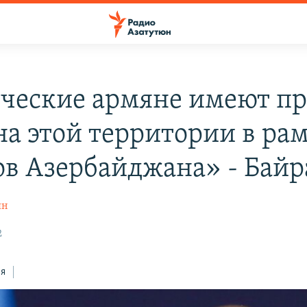
ческие армяне имеют пр
на этой территории в ра
ов Азербайджана» - Бай
ян
2
ся