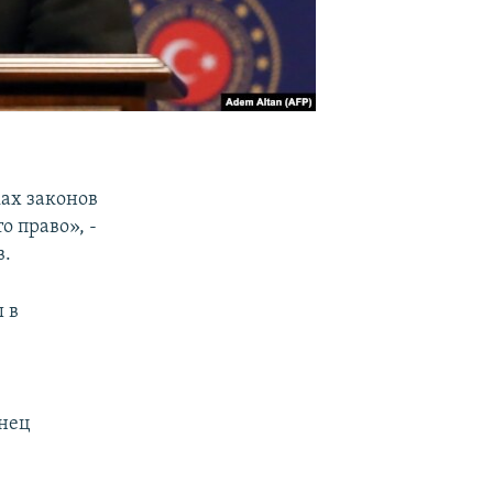
ах законов
о право», -
в.
 в
онец