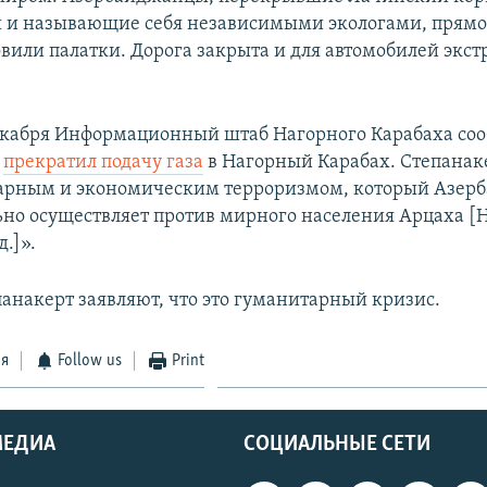
 и называющие себя независимыми экологами, прямо
овили палатки. Дорога закрыта и для автомобилей экс
екабря Информационный штаб Нагорного Карабаха соо
н
прекратил подачу газа
в Нагорный Карабах. Степанак
тарным и экономическим терроризмом, который Азер
ьно осуществляет против мирного населения Арцаха [
д.]».
панакерт заявляют, что это гуманитарный кризис.
ся
Follow us
Print
МЕДИА
СОЦИАЛЬНЫЕ СЕТИ