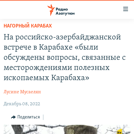
Ссылки
доступа
Перейти
НАГОРНЫЙ КАРАБАХ
к
ГЛАВНАЯ
На российско-азербайджанской
основному
НОВОСТИ
содержанию
встрече в Карабахе «были
ПОЛИТИКА
Перейти
обсуждены вопросы, связанные с
к
ОБЩЕСТВО
месторождениями полезных
основной
ЭКОНОМИКА
навигации
ископаемых Карабаха»
Перейти
РЕГИОН
к
Лусине Мусаелян
НАГОРНЫЙ КАРАБАХ
поиску
Декабрь 08, 2022
КУЛЬТУРА
Поделиться
СПОРТ
АРХИВ