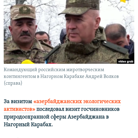
Հայերեն
English
Русский
Все сайты Радио Азатутюн
Командующий российским миротворческим
контингентом в Нагорном Карабахе Андрей Волков
(справа)
За визитом
«азербайджанских экологических
активистов»
последовал визит госчиновников
природоохранной сферы Азербайджана в
Нагорный Карабах.