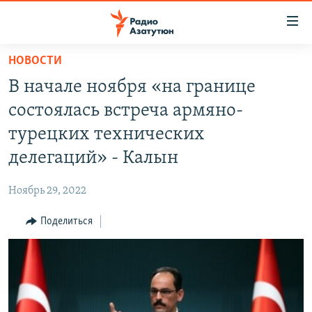
Ссылки
доступа
Перейти
НОВОСТИ
к
ГЛАВНАЯ
В начале ноября «на границе
основному
НОВОСТИ
содержанию
состоялась встреча армяно-
ПОЛИТИКА
Перейти
турецких технических
к
ОБЩЕСТВО
делегаций» - Калын
основной
ЭКОНОМИКА
навигации
Ноябрь 29, 2022
Перейти
РЕГИОН
к
Поделиться
НАГОРНЫЙ КАРАБАХ
поиску
КУЛЬТУРА
СПОРТ
АРХИВ