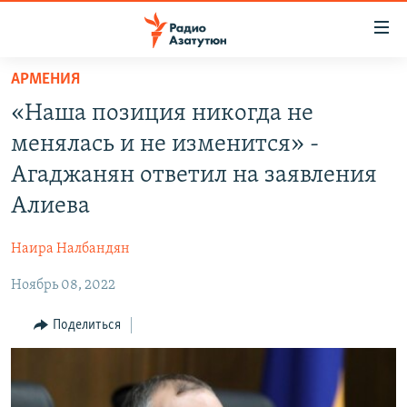
Ссылки
доступа
Перейти
АРМЕНИЯ
к
ГЛАВНАЯ
«Наша позиция никогда не
основному
НОВОСТИ
содержанию
менялась и не изменится» -
ПОЛИТИКА
Перейти
Агаджанян ответил на заявления
к
ОБЩЕСТВО
Алиева
основной
ЭКОНОМИКА
навигации
Наира Налбандян
Перейти
РЕГИОН
к
Ноябрь 08, 2022
НАГОРНЫЙ КАРАБАХ
поиску
КУЛЬТУРА
Поделиться
СПОРТ
АРХИВ