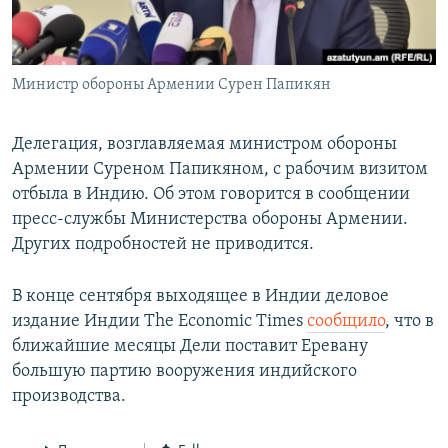
Հայերեն
English
Министр обороны Армении Сурен Папикян
Русский
Делегация, возглавляемая министром обороны
Все сайты Радио Азатутюн
Армении Суреном Папикяном, с рабочим визитом
отбыла в Индию. Об этом говорится в сообщении
пресс-службы Министерства обороны Армении.
Других подробностей не приводится.
В конце сентября выходящее в Индии деловое
издание Индии The Economic Times
сообщило
, что в
ближайшие месяцы Дели поставит Еревану
большую партию вооружения индийского
производства.