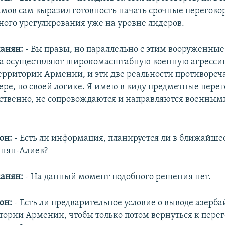
амов сам выразил готовность начать срочные перегово
ного урегулирования уже на уровне лидеров.
анян:
- Вы правы, но параллельно с этим вооруженные
а осуществляют широкомасштабную военную агресси
ерритории Армении, и эти две реальности противоречат
ере, по своей логике. Я имею в виду предметные пере
ественно, не сопровождаются и направляются военным
юн:
- Есть ли информация, планируется ли в ближайше
инян-Алиев?
анян:
- На данный момент подобного решения нет.
юн:
- Есть ли предварительное условие о выводе азер
итории Армении, чтобы только потом вернуться к пере