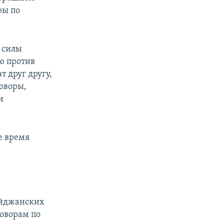
ры по
 силы
ю против
 друг другу,
говоры,
и
е время
байджанских
говорам по