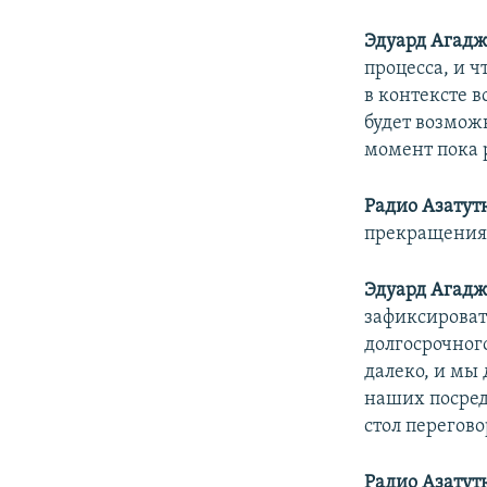
Эдуард Агадж
процесса, и 
в контексте в
будет возмож
момент пока 
Радио Азатут
прекращения 
Эдуард Агадж
зафиксироват
долгосрочног
далеко, и мы
наших посред
стол перегово
Радио Азатут