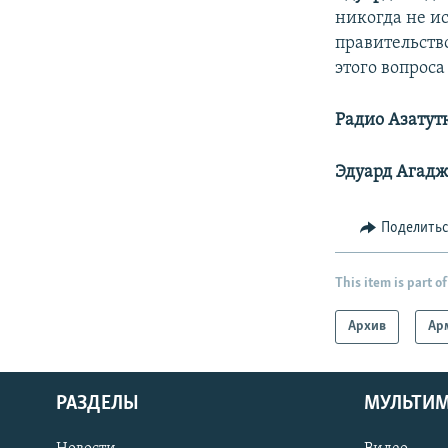
никогда не ис
правительств
этого вопрос
Радио Азатут
Эдуард Агадж
Поделить
This item is part of
Архив
Ар
РАЗДЕЛЫ
МУЛЬТИ