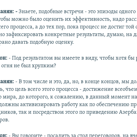
анян: -
Знаете, подобные встречи - это эпизоды одного
чтобы можно было оценить их эффективность, надо рас
сего процесса, а до тех пор, пока процесс не достиг той
но зафиксировать конкретные результаты, думаю, на 
рано давать подобную оценку.
юн:
- Под результатом вы имеете в виду, чтобы хотя б
огня не был хрупким?
анян:
- В том числе и это, да, но, в конце концов, мы 
ь, что цель всего этого процесса - достижение всеобъ
о мира, до которого, к сожалению, в данный момент н
 должны активизировать работу как по обеспечению п
ников, так и посредством этого по приведению Азерб
ров.
юн:
- Вы говорите - посадить за стол переговоров, на 