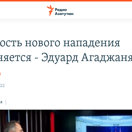
ость нового нападения
няется - Эдуард Агаджан
н
022
ся