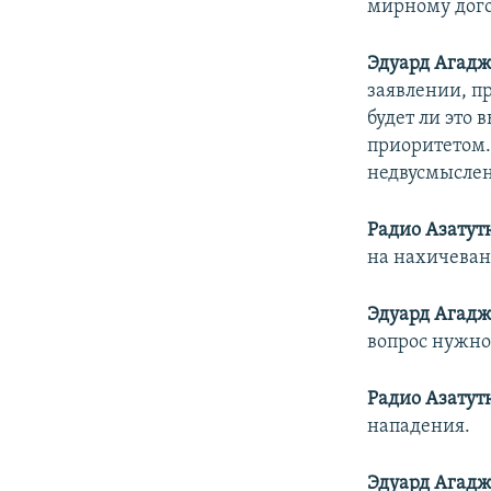
мирному дого
Эдуард Агадж
заявлении, п
будет ли это 
приоритетом.
недвусмыслен
Радио Азатут
на нахичеван
Эдуард Агадж
вопрос нужно
Радио Азатут
нападения.
Эдуард Агадж