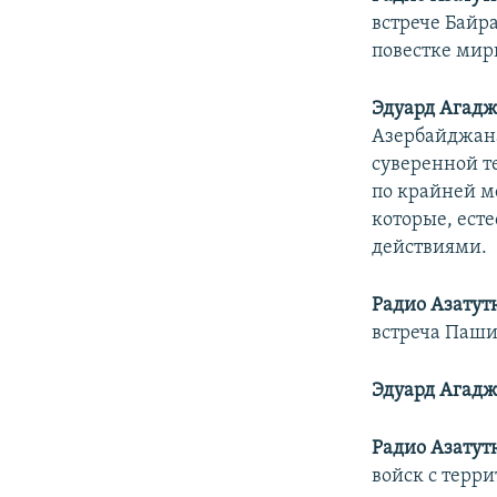
встрече Байр
повестке мир
Эдуард Агадж
Азербайджан
суверенной т
по крайней м
которые, ест
действиями.
Радио Азатут
встреча Паш
Эдуард Агадж
Радио Азатут
войск с терр