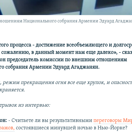
ношениям Национального собрания Армении Эдуард Агаджаня
этого процесса - достижение всеобъемлющего и долгос
к сожалению, в данный момент нам еще далеко», - сказа
юн председатель комиссии по внешним отношениям
о собрания Армении Эдуард Агаджанян.
м, режим прекращения огня все еще хрупок, и опасност
храняется.
трывок из интервью:
юн:
- Считаете ли вы результативными
переговоры Ми
рамов,
состоявшиеся минувшей ночью в Нью-Йорке?