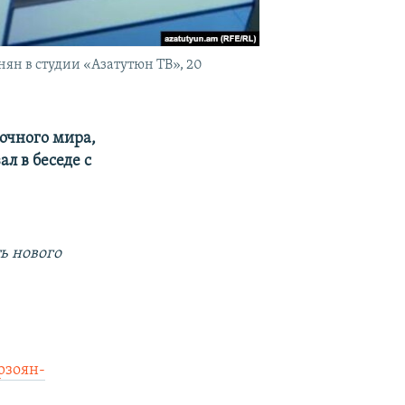
н в студии «Азатутюн ТВ», 20
рочного мира,
л в беседе с
ь нового
рзоян-