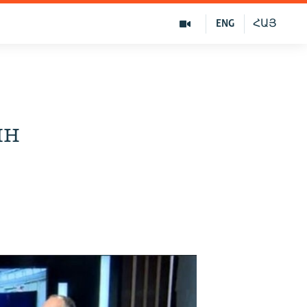
ENG
ՀԱՅ
ян