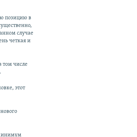
ою позицию в
существенно,
данном случае
ень четкая и
в том числе
.
овке, этот
 нового
 минимум