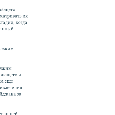
 общего
сматривать их
 стадии, когда
данный
ы режим
должны
емлющего и
ам еще
ривлечения
айджана за
вчерашней