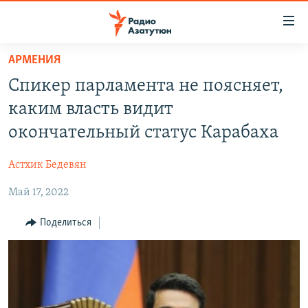
Ссылки
доступа
Перейти
АРМЕНИЯ
к
ГЛАВНАЯ
Спикер парламента не поясняет,
основному
НОВОСТИ
содержанию
каким власть видит
ПОЛИТИКА
Перейти
окончательный статус Карабаха
к
ОБЩЕСТВО
основной
Астхик Бедевян
ЭКОНОМИКА
навигации
Перейти
Май 17, 2022
РЕГИОН
к
НАГОРНЫЙ КАРАБАХ
Поделиться
поиску
КУЛЬТУРА
СПОРТ
АРХИВ