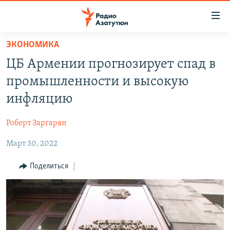
Ссылки
доступа
Перейти
ЭКОНОМИКА
к
ГЛАВНАЯ
ЦБ Армении прогнозирует спад в
основному
НОВОСТИ
содержанию
промышленности и высокую
ПОЛИТИКА
Перейти
инфляцию
к
ОБЩЕСТВО
основной
Роберт Заргарян
ЭКОНОМИКА
навигации
Перейти
Март 30, 2022
РЕГИОН
к
НАГОРНЫЙ КАРАБАХ
Поделиться
поиску
КУЛЬТУРА
СПОРТ
АРХИВ